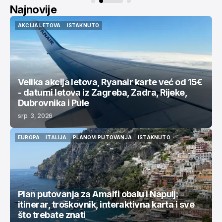
Najnovije
AKCIJA LETOVA
ISTAKNUTO
AKCIJA LETOVA
ISTAKNUTO
Velika akcija letova, Ryanair karte već od 15€
- datumi letova iz Zagreba, Zadra, Rijeke,
Dubrovnika i Pule
srp. 3, 2026
EUROPA
ITALIJA
PLANOVI PUTOVANJA
ISTAKNUTO
EUROPA
ITALIJA
PLANOVI PUTOVANJA
ISTAKNUTO
Plan putovanja za Amalfi obalu i Napulj:
itinerar, troškovnik, interaktivna karta i sve
što trebate znati