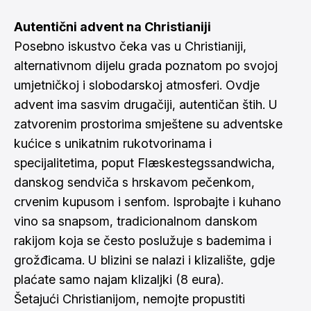
Autentični advent na Christianiji
Posebno iskustvo čeka vas u Christianiji,
alternativnom dijelu grada poznatom po svojoj
umjetničkoj i slobodarskoj atmosferi. Ovdje
advent ima sasvim drugačiji, autentičan štih. U
zatvorenim prostorima smještene su adventske
kućice s unikatnim rukotvorinama i
specijalitetima, poput Flæskestegssandwicha,
danskog sendviča s hrskavom pečenkom,
crvenim kupusom i senfom. Isprobajte i kuhano
vino sa snapsom, tradicionalnom danskom
rakijom koja se često poslužuje s bademima i
grožđicama. U blizini se nalazi i klizalište, gdje
plaćate samo najam klizaljki (8 eura).
Šetajući Christianijom, nemojte propustiti