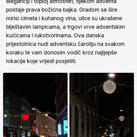
eleganciji i toploj atmosferi, tijekom adventa
postaje prava božićna bajka. Gradom se šire
mirisi cimeta i kuhanog vina, ulice su ukrašene
blještavim lampicama, a trgovi vrve adventskim
kućicama i rukotvorinama. Ova danska
prijestolnica nudi adventsku čaroliju na svakom
koraku te vam donosim vodič kroz najljepše
lokacije koje vrijedi posjetiti.