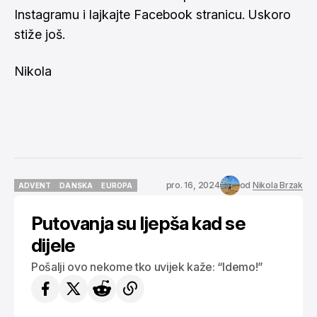
Instagramu
i lajkajte
Facebook stranicu
. Uskoro
stiže još.
Nikola
pro. 16, 2024
od
Nikola Brzak
ADVENT
DANSKA
EUROPA
ADVENT
DANSKA
EUROPA
Putovanja su ljepša kad se
dijele
Pošalji ovo nekome tko uvijek kaže: “Idemo!”