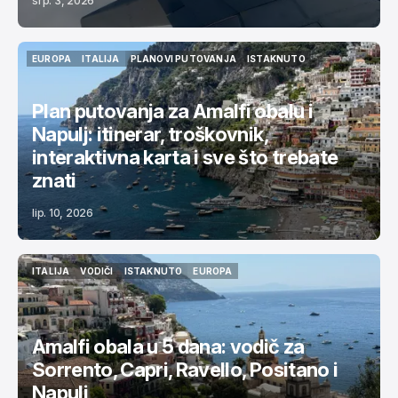
srp. 3, 2026
EUROPA
ITALIJA
PLANOVI PUTOVANJA
ISTAKNUTO
EUROPA
ITALIJA
PLANOVI PUTOVANJA
ISTAKNUTO
Plan putovanja za Amalfi obalu i
Napulj: itinerar, troškovnik,
interaktivna karta i sve što trebate
znati
lip. 10, 2026
ITALIJA
VODIČI
ISTAKNUTO
EUROPA
ITALIJA
VODIČI
ISTAKNUTO
EUROPA
Amalfi obala u 5 dana: vodič za
Sorrento, Capri, Ravello, Positano i
Napulj