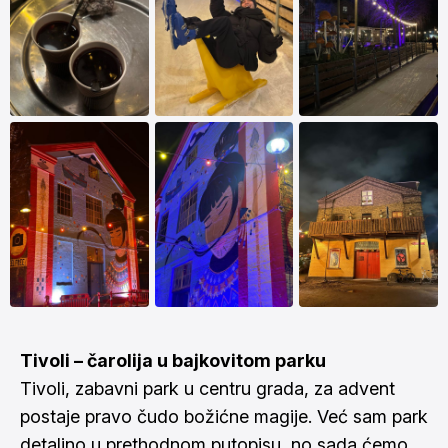
Tivoli – čarolija u bajkovitom parku
Tivoli, zabavni park u centru grada, za advent
postaje pravo čudo božićne magije. Već sam park
detaljno u prethodnom
putopisu
, no sada ćemo