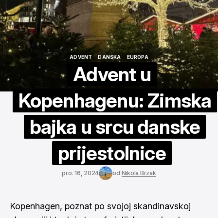
ADVENT
DANSKA
EUROPA
ADVENT
DANSKA
EUROPA
Advent u
Kopenhagenu: Zimska
bajka u srcu danske
prijestolnice
pro. 16, 2024
od
Nikola Brzak
Kopenhagen, poznat po svojoj skandinavskoj