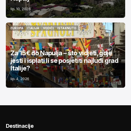
lip. 10, 2026
EUROPA
ITALIJA
VODIČI
ISTAKNUTO
EUROPA
ITALIJA
VODIČI
ISTAKNUTO
Za 15€ do Napulja – što vidjeti, gdje
jesti i isplati li se posjetiti najluđi grad
Italije?
lip. 4, 2026
Destinacije