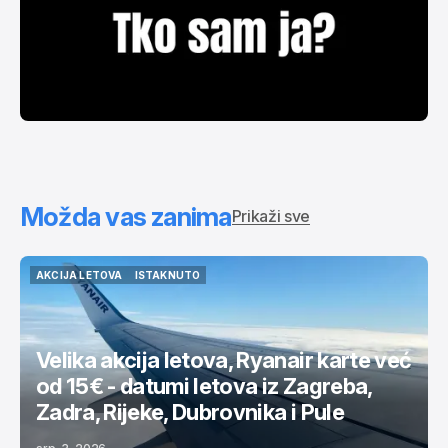
Možda vas zanima
Prikaži sve
AKCIJA LETOVA
ISTAKNUTO
AKCIJA LETOVA
ISTAKNUTO
Velika akcija letova, Ryanair karte već
od 15€ - datumi letova iz Zagreba,
Zadra, Rijeke, Dubrovnika i Pule