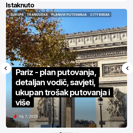
Istaknuto
USA
AMERIKA
NEW YORK
CITY BREAK
VODIČI
ISTAKNUTO
USA
AMERIKA
NEW YORK
CITY BREAK
VODIČI
ISTAKNUTO
Za 450€ povratno u New
York - detaljan vodič
svi. 11, 2025