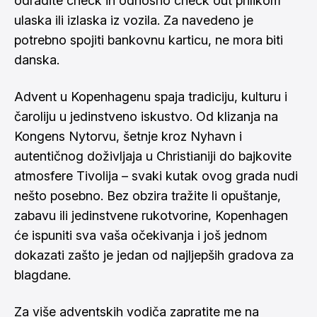
odradite check in odnosno check out prilikom
ulaska ili izlaska iz vozila. Za navedeno je
potrebno spojiti bankovnu karticu, ne mora biti
danska.
Advent u Kopenhagenu spaja tradiciju, kulturu i
čaroliju u jedinstveno iskustvo. Od klizanja na
Kongens Nytorvu, šetnje kroz Nyhavn i
autentičnog doživljaja u Christianiji do bajkovite
atmosfere Tivolija – svaki kutak ovog grada nudi
nešto posebno. Bez obzira tražite li opuštanje,
zabavu ili jedinstvene rukotvorine, Kopenhagen
će ispuniti sva vaša očekivanja i još jednom
dokazati zašto je jedan od najljepših gradova za
blagdane.
Za više adventskih vodiča zapratite me na