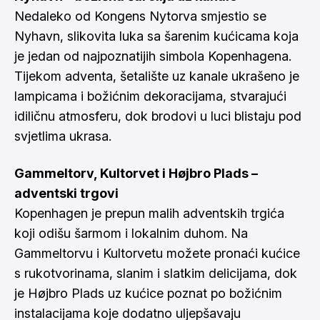
Nedaleko od Kongens Nytorva smjestio se
Nyhavn, slikovita luka sa šarenim kućicama koja
je jedan od najpoznatijih simbola Kopenhagena.
Tijekom adventa, šetalište uz kanale ukrašeno je
lampicama i božićnim dekoracijama, stvarajući
idiličnu atmosferu, dok brodovi u luci blistaju pod
svjetlima ukrasa.
Gammeltorv, Kultorvet i Højbro Plads –
adventski trgovi
Kopenhagen je prepun malih adventskih trgića
koji odišu šarmom i lokalnim duhom. Na
Gammeltorvu i Kultorvetu možete pronaći kućice
s rukotvorinama, slanim i slatkim delicijama, dok
je Højbro Plads uz kućice poznat po božićnim
instalacijama koje dodatno uljepšavaju