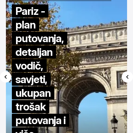
EUROPA
FRANCUSKA
PLANOVI PUTOVANJA
CITY BREAK
Pariz -
plan
putovanja,
detaljan
vodič,
savjeti,
ukupan
trošak
putovanja i