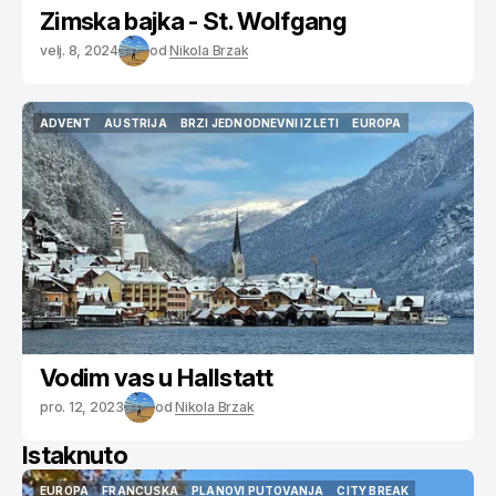
Zimska bajka - St. Wolfgang
velj. 8, 2024
od
Nikola Brzak
ADVENT
AUSTRIJA
BRZI JEDNODNEVNI IZLETI
EUROPA
ADVENT
AUSTRIJA
BRZI JEDNODNEVNI IZLETI
EUROPA
Vodim vas u Hallstatt
pro. 12, 2023
od
Nikola Brzak
Istaknuto
EUROPA
FRANCUSKA
PLANOVI PUTOVANJA
CITY BREAK