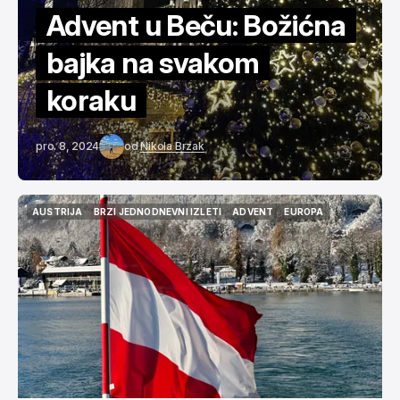
Advent u Beču: Božićna
bajka na svakom
koraku
pro. 8, 2024
od
Nikola Brzak
AUSTRIJA
BRZI JEDNODNEVNI IZLETI
ADVENT
EUROPA
AUSTRIJA
BRZI JEDNODNEVNI IZLETI
ADVENT
EUROPA