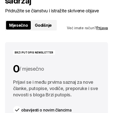
sadržaj
Pridružite se članstvu i istražite skrivene objave
Mjesečno
Godišnje
Već imate račun?
Prijava
BRZI PUTOPIS NEWSLETTER
0
mjesečno
0
Prijavi se i među prvima saznaj za nove
godišnje
članke, putopise, vodiče, preporuke i sve
novosti s bloga Brzi putopis.
obavijesti o novim člancima