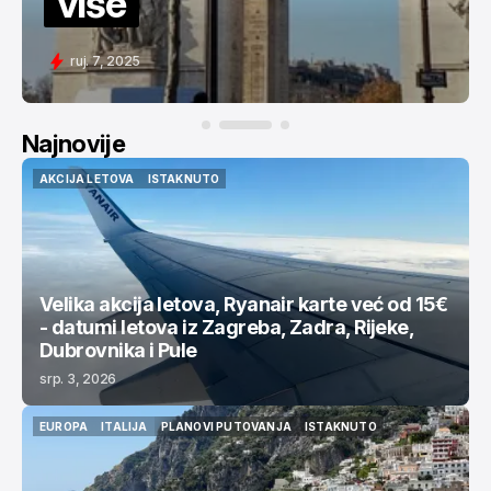
više
ruj. 7, 2025
Najnovije
AKCIJA LETOVA
ISTAKNUTO
AKCIJA LETOVA
ISTAKNUTO
Velika akcija letova, Ryanair karte već od 15€
- datumi letova iz Zagreba, Zadra, Rijeke,
Dubrovnika i Pule
srp. 3, 2026
EUROPA
ITALIJA
PLANOVI PUTOVANJA
ISTAKNUTO
EUROPA
ITALIJA
PLANOVI PUTOVANJA
ISTAKNUTO