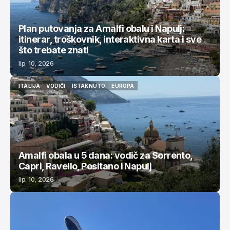
Plan putovanja za Amalfi obalu i Napulj:
itinerar, troškovnik, interaktivna karta i sve
što trebate znati
lip. 10, 2026
ITALIJA
VODIČI
ISTAKNUTO
EUROPA
ITALIJA
VODIČI
ISTAKNUTO
EUROPA
Amalfi obala u 5 dana: vodič za Sorrento,
Capri, Ravello, Positano i Napulj
lip. 10, 2026