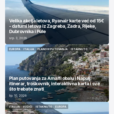
Velika akcija letova, Ryanair karte već od 15€
- datumi letova iz Zagreba, Zadra, Rijeke,
Dubrovnika i Pule
srp. 3, 2026
EUROPA
ITALIJA
PLANOVI PUTOVANJA
ISTAKNUTO
EUROPA
ITALIJA
PLANOVI PUTOVANJA
ISTAKNUTO
Plan putovanja za Amalfi obalu i Napulj:
itinerar, troškovnik, interaktivna karta i sve
što trebate znati
lip. 10, 2026
ITALIJA
VODIČI
ISTAKNUTO
EUROPA
ITALIJA
VODIČI
ISTAKNUTO
EUROPA