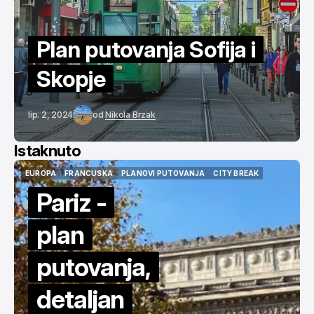
Plan putovanja Sofija i
Skopje
lip. 2, 2024
od
Nikola Brzak
Istaknuto
EUROPA
FRANCUSKA
PLANOVI PUTOVANJA
CITY BREAK
EUROPA
FRANCUSKA
PLANOVI PUTOVANJA
CITY BREAK
Pariz -
plan
putovanja,
detaljan