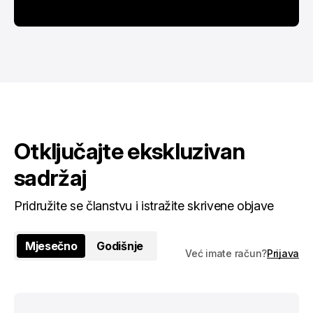
Otključajte ekskluzivan
sadržaj
Pridružite se članstvu i istražite skrivene objave
Mjesečno
Godišnje
Već imate račun?
Prijava