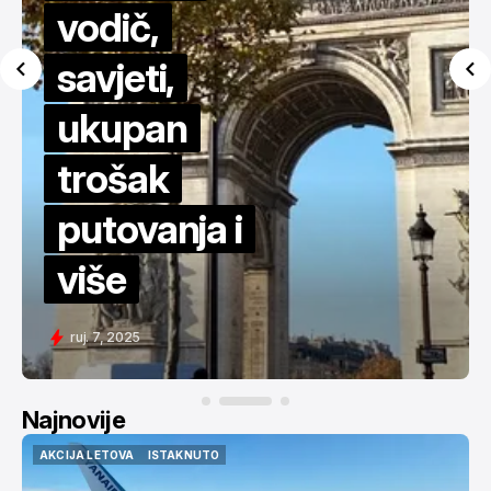
vodič,
savjeti,
ukupan
trošak
putovanja i
više
ruj. 7, 2025
Najnovije
AKCIJA LETOVA
ISTAKNUTO
AKCIJA LETOVA
ISTAKNUTO