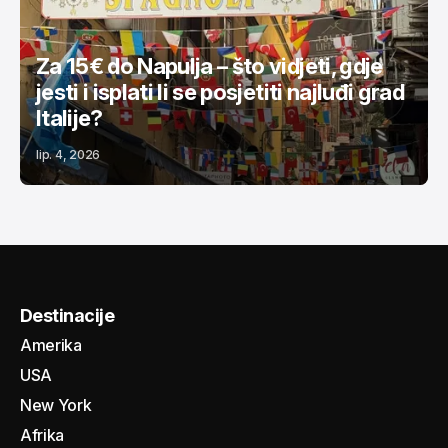
Za 15€ do Napulja – što vidjeti, gdje
jesti i isplati li se posjetiti najluđi grad
Italije?
lip. 4, 2026
Destinacije
Amerika
USA
New York
Afrika