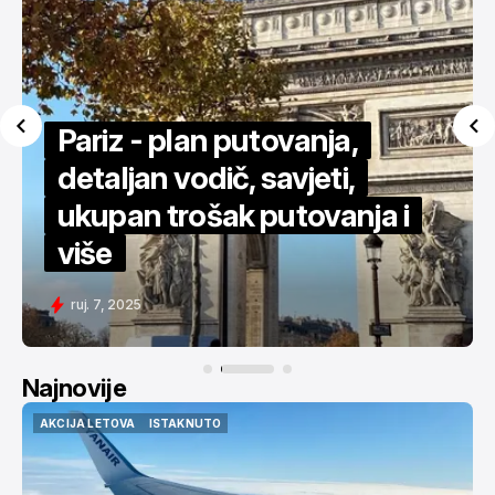
Za 450€ povratno u New
York - detaljan vodič
svi. 11, 2025
Najnovije
AKCIJA LETOVA
ISTAKNUTO
AKCIJA LETOVA
ISTAKNUTO