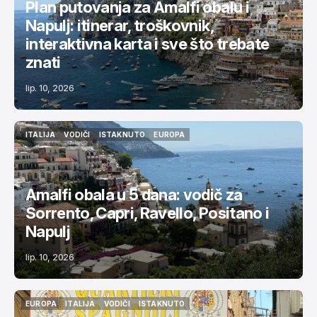
Plan putovanja za Amalfi obalu i
Napulj: itinerar, troškovnik,
interaktivna karta i sve što trebate
znati
lip. 10, 2026
ITALIJA
VODIČI
ISTAKNUTO
EUROPA
ITALIJA
VODIČI
ISTAKNUTO
EUROPA
Amalfi obala u 5 dana: vodič za
Sorrento, Capri, Ravello, Positano i
Napulj
lip. 10, 2026
EUROPA
ITALIJA
VODIČI
ISTAKNUTO
EUROPA
ITALIJA
VODIČI
ISTAKNUTO