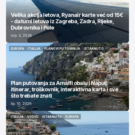
Velika akcija letova, Ryanair karte već od 15€
- datumi letova iz Zagreba, Zadra, Rijeke,
Dubrovnika i Pule
srp. 3, 2026
EUROPA
ITALIJA
PLANOVI PUTOVANJA
ISTAKNUTO
EUROPA
ITALIJA
PLANOVI PUTOVANJA
ISTAKNUTO
Plan putovanja za Amalfi obalu i Napulj:
itinerar, troškovnik, interaktivna karta i sve
što trebate znati
lip. 10, 2026
ITALIJA
VODIČI
ISTAKNUTO
EUROPA
ITALIJA
VODIČI
ISTAKNUTO
EUROPA