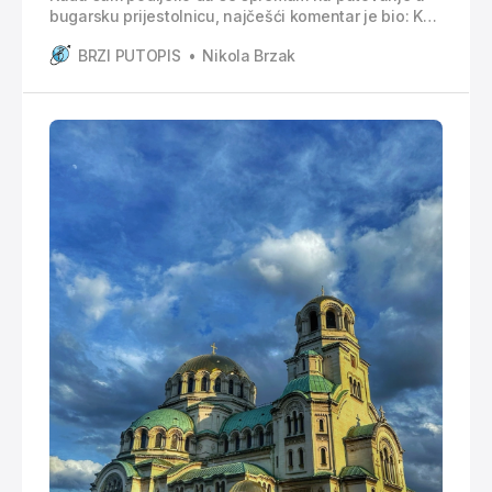
bugarsku prijestolnicu, najčešći komentar je bio: Kud
baš tamo, što ćeš tamo pa tamo nema ničega...
BRZI PUTOPIS
Nikola Brzak
Mene je grad baš iznenadio, ima neku čar, a najviše
su me dojmile ulice s granitnim kockama. Sofija je
odličan izbor ako želite otputovati negdje