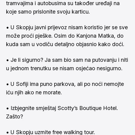
tramvajima i autobusima su također uređaji na
koje samo prislonite svoju karticu.
• U Skopju javni prijevoz nisam koristio jer se sve
može proći pješke. Osim do Kanjona Matka, do
kuda sam u
vodiču
detaljno objasnio kako doći.
• Je li sigurno? Ja sam bio sam na putovanju i niti
u jednom trenutku se nisam osjećao nesigurno.
• U Sofiji ima puno parkova, ali po noći nemojte
iću njih ako ne morate.
• Izbjegnite smještaj Scotty’s Boutique Hotel.
Zašto
?
• U Skopju uzmite free walking tour.