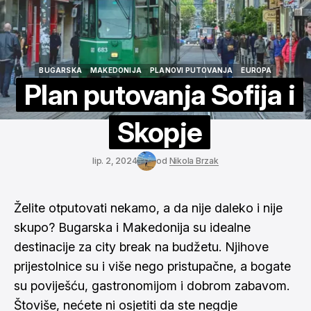
BUGARSKA
MAKEDONIJA
PLANOVI PUTOVANJA
EUROPA
BUGARSKA
MAKEDONIJA
PLANOVI PUTOVANJA
EUROPA
Plan putovanja Sofija i
Skopje
lip. 2, 2024
od
Nikola Brzak
Želite otputovati nekamo, a da nije daleko i nije
skupo? Bugarska i Makedonija su idealne
destinacije za city break na budžetu. Njihove
prijestolnice su i više nego pristupačne, a bogate
su poviješću, gastronomijom i dobrom zabavom.
Štoviše, nećete ni osjetiti da ste negdje