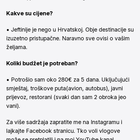
Kakve su cijene?
• Jeftinije je nego u Hrvatskoj. Obje destinacije su
izuzetno pristupačne. Naravno sve ovisi o vašim
željama.
Koliki budžet je potreban?
• Potrošio sam oko 280€ za 5 dana. Uključujući
smještaj, troškove puta(avion, autobus), javni
prijevoz, restorani (svaki dan sam 2 obroka jeo
vani).
Za više sadržaja zapratite me na
Instagramu
i
lajkajte
Facebook stranicu
. Tko voli vlogove
može se pretplatili i na moj
YouTube kanal
.