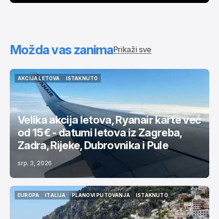
Možda vas zanima
Prikaži sve
AKCIJA LETOVA
ISTAKNUTO
AKCIJA LETOVA
ISTAKNUTO
Velika akcija letova, Ryanair karte već
od 15€ - datumi letova iz Zagreba,
Zadra, Rijeke, Dubrovnika i Pule
srp. 3, 2026
EUROPA
ITALIJA
PLANOVI PUTOVANJA
ISTAKNUTO
EUROPA
ITALIJA
PLANOVI PUTOVANJA
ISTAKNUTO