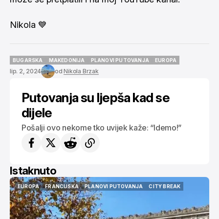
Nikola 💙
BUGARSKA
MAKEDONIJA
PLANOVI PUTOVANJA
EUROPA
BUGARSKA
MAKEDONIJA
PLANOVI PUTOVANJA
EUROPA
lip. 2, 2024
od
Nikola Brzak
Putovanja su ljepša kad se
dijele
Pošalji ovo nekome tko uvijek kaže: “Idemo!”
Istaknuto
USA
AMERIKA
NEW YORK
CITY BREAK
VODIČI
ISTAKNUTO
USA
AMERIKA
NEW YORK
CITY BREAK
VODIČI
ISTAKNUTO