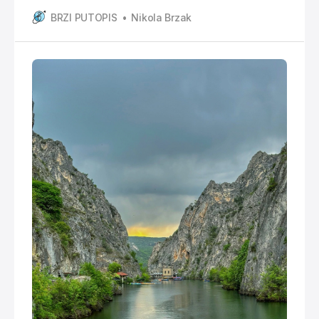
sam se uputiti i do Makedonije. Tako sam vikend
BRZI PUTOPIS
Nikola Brzak
proveo preko granice, u Skopju i posjetio prirodni raj
koji me oduševio. Vožnja od Sofije do Skopja Rano
ujutro sam FlixBusom krenuo iz Sofije. Vožnja je