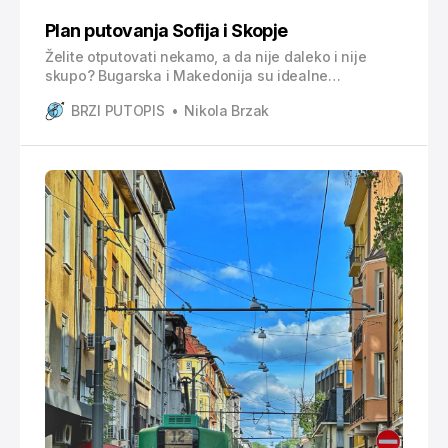
Plan putovanja Sofija i Skopje
Želite otputovati nekamo, a da nije daleko i nije
skupo? Bugarska i Makedonija su idealne
destinacije za city break na budžetu. Njihove
BRZI PUTOPIS
Nikola Brzak
prijestolnice su i više nego pristupačne, a bogate su
poviješću, gastronomijom i dobrom zabavom.
Štoviše, nećete ni osjetiti da ste negdje otputovali,
već da ste otišli negdje u