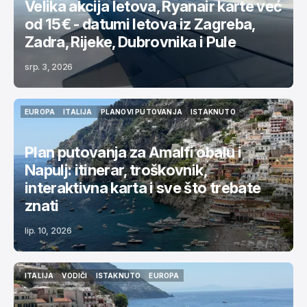
Velika akcija letova, Ryanair karte već
od 15€ - datumi letova iz Zagreba,
Zadra, Rijeke, Dubrovnika i Pule
srp. 3, 2026
EUROPA
ITALIJA
PLANOVI PUTOVANJA
ISTAKNUTO
EUROPA
ITALIJA
PLANOVI PUTOVANJA
ISTAKNUTO
Plan putovanja za Amalfi obalu i
Napulj: itinerar, troškovnik,
interaktivna karta i sve što trebate
znati
lip. 10, 2026
ITALIJA
VODIČI
ISTAKNUTO
EUROPA
ITALIJA
VODIČI
ISTAKNUTO
EUROPA