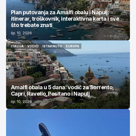
Plan putovanja za Amalfi obalu i Napulj:
itinerar, troškovnik, interaktivna karta i sve
što trebate znati
lip. 10, 2026
ITALIJA
VODIČI
ISTAKNUTO
EUROPA
ITALIJA
VODIČI
ISTAKNUTO
EUROPA
Amalfi obala u 5 dana: vodič za Sorrento,
Capri, Ravello, Positano i Napulj
lip. 10, 2026