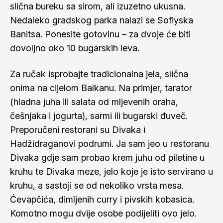
slična bureku sa sirom, ali izuzetno ukusna.
Nedaleko gradskog parka nalazi se Sofiyska
Banitsa. Ponesite gotovinu – za dvoje će biti
dovoljno oko 10 bugarskih leva.
Za ručak isprobajte tradicionalna jela, slična
onima na cijelom Balkanu. Na primjer, tarator
(hladna juha ili salata od mljevenih oraha,
češnjaka i jogurta), sarmi ili bugarski đuveč.
Preporučeni restorani su Divaka i
Hadžidraganovi podrumi. Ja sam jeo u restoranu
Divaka gdje sam probao krem juhu od piletine u
kruhu te Divaka meze, jelo koje je isto servirano u
kruhu, a sastoji se od nekoliko vrsta mesa.
Ćevapčića, dimljenih curry i pivskih kobasica.
Komotno mogu dvije osobe podijeliti ovo jelo.