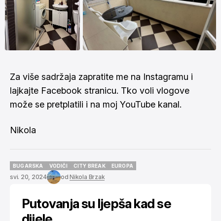
Za više sadržaja zapratite me na
Instagramu
i
lajkajte
Facebook stranicu
. Tko voli vlogove
može se pretplatili i na moj
YouTube kanal
.
Nikola
BUGARSKA
VODIČI
CITY BREAK
EUROPA
BUGARSKA
VODIČI
CITY BREAK
EUROPA
svi. 20, 2024
od
Nikola Brzak
Putovanja su ljepša kad se
dijele