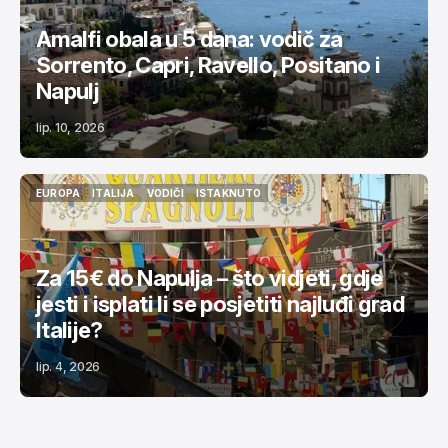
Amalfi obala u 5 dana: vodič za
Sorrento, Capri, Ravello, Positano i
Napulj
lip. 10, 2026
EUROPA
ITALIJA
VODIČI
ISTAKNUTO
EUROPA
ITALIJA
VODIČI
ISTAKNUTO
Za 15€ do Napulja – što vidjeti, gdje
jesti i isplati li se posjetiti najluđi grad
Italije?
lip. 4, 2026