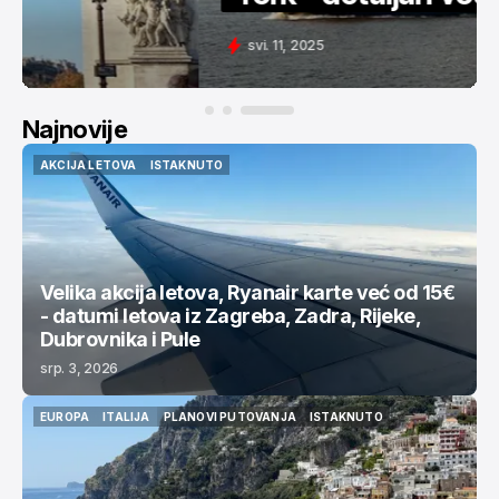
svi. 11, 2025
Najnovije
AKCIJA LETOVA
ISTAKNUTO
AKCIJA LETOVA
ISTAKNUTO
Velika akcija letova, Ryanair karte već od 15€
- datumi letova iz Zagreba, Zadra, Rijeke,
Dubrovnika i Pule
srp. 3, 2026
EUROPA
ITALIJA
PLANOVI PUTOVANJA
ISTAKNUTO
EUROPA
ITALIJA
PLANOVI PUTOVANJA
ISTAKNUTO