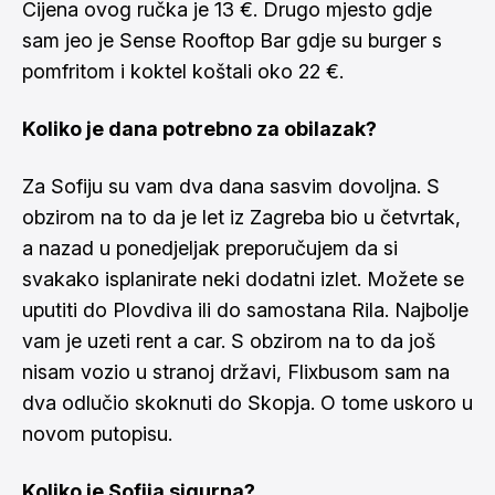
Cijena ovog ručka je 13 €. Drugo mjesto gdje
sam jeo je Sense Rooftop Bar gdje su burger s
pomfritom i koktel koštali oko 22 €.
Koliko je dana potrebno za obilazak?
Za Sofiju su vam dva dana sasvim dovoljna. S
obzirom na to da je let iz Zagreba bio u četvrtak,
a nazad u ponedjeljak preporučujem da si
svakako isplanirate neki dodatni izlet. Možete se
uputiti do Plovdiva ili do samostana Rila. Najbolje
vam je uzeti rent a car. S obzirom na to da još
nisam vozio u stranoj državi, Flixbusom sam na
dva odlučio skoknuti do Skopja. O tome uskoro u
novom putopisu.
Koliko je Sofija sigurna?