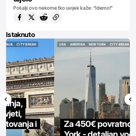
Pošalji ovo nekome tko uvijek kaže: “Idemo!”
Istaknuto
USA
AMERIKA
NEW YORK
CITY BREAK
VODIČI
ISTAKNUTO
USA
AMERIKA
NEW YORK
CITY BREAK
VODIČI
ISTAKNUTO
Za 450€ povratno u New
York - detaljan vodič