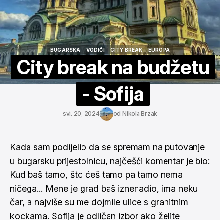
BUGARSKA
VODIČI
CITY BREAK
EUROPA
BUGARSKA
VODIČI
CITY BREAK
EUROPA
City break na budžetu
- Sofija
svi. 20, 2024
od
Nikola Brzak
Kada sam podijelio da se spremam na putovanje
u bugarsku prijestolnicu, najčešći komentar je bio:
Kud baš tamo, što ćeš tamo pa tamo nema
ničega... Mene je grad baš iznenadio, ima neku
čar, a najviše su me dojmile ulice s granitnim
kockama. Sofija je odličan izbor ako želite