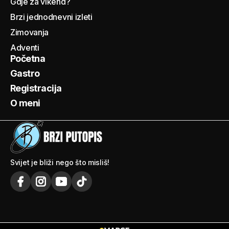
Gdje za vikend?
Brzi jednodnevni izleti
Zimovanja
Adventi
Početna
Gastro
Registracija
O meni
Svijet je bliži nego što misliš!