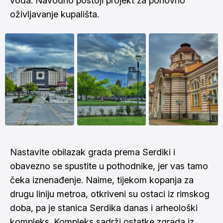
voda. Navodno postoji projekt za ponovno
oživljavanje kupališta.
Nastavite obilazak grada prema Serdiki i
obavezno se spustite u pothodnike, jer vas tamo
čeka iznenađenje. Naime, tijekom kopanja za
drugu liniju metroa, otkriveni su ostaci iz rimskog
doba, pa je stanica Serdika danas i arheološki
kompleks. Kompleks sadrži ostatke zgrada iz