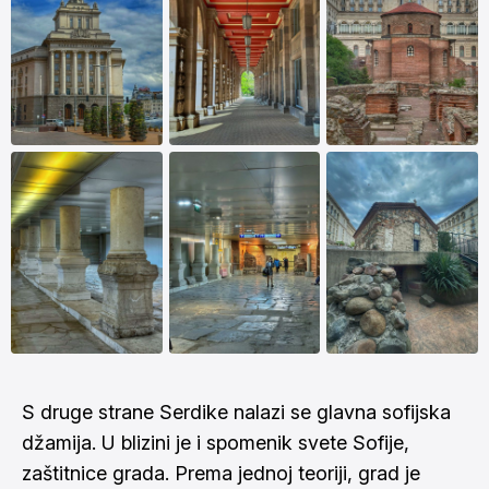
S druge strane Serdike nalazi se glavna sofijska
džamija. U blizini je i spomenik svete Sofije,
zaštitnice grada. Prema jednoj teoriji, grad je