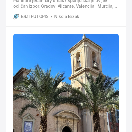
Planirate jedan city break? Španjolska je uvijek
odličan izbor. Gradovi Alicante, Valencija i Murcija,
smješteni na tzv. Costa Blanca idealni su za jedan
BRZI PUTOPIS
Nikola Brzak
city break od pet dana. Kako se organizirati, što
vidjeti i raditi, gdje jesti i odsjesti? Odgovore na ova
pitanja donosim vam u detaljnom planu putovanja.
Način