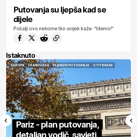
Putovanja su ljepša kad se
dijele
Pošalji ovo nekome tko uvijek kaže: “Idemo!”
Istaknuto
USA
AMERIKA
NEW YORK
CITY BREAK
VODIČI
ISTAKNUTO
USA
AMERIKA
NEW YORK
CITY BREAK
VODIČI
ISTAKNUTO