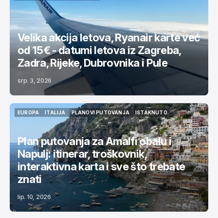
AKCIJA LETOVA
ISTAKNUTO
Velika akcija letova, Ryanair karte već
od 15€ - datumi letova iz Zagreba,
Zadra, Rijeke, Dubrovnika i Pule
srp. 3, 2026
EUROPA
ITALIJA
PLANOVI PUTOVANJA
ISTAKNUTO
EUROPA
ITALIJA
PLANOVI PUTOVANJA
ISTAKNUTO
Plan putovanja za Amalfi obalu i
Napulj: itinerar, troškovnik,
interaktivna karta i sve što trebate
znati
lip. 10, 2026