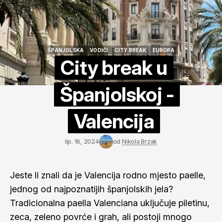
ŠPANJOLSKA
VODIČI
CITY BREAK
EUROPA
ŠPANJOLSKA
VODIČI
CITY BREAK
EUROPA
City break u
Španjolskoj -
Valencija
lip. 16, 2024
od
Nikola Brzak
Jeste li znali da je Valencija rodno mjesto paelle,
jednog od najpoznatijih španjolskih jela?
Tradicionalna paella Valenciana uključuje piletinu,
zeca, zeleno povrće i grah, ali postoji mnogo