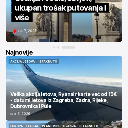
Za 450€ povratno u New
York - detaljan vodič
svi. 11, 2025
Najnovije
AKCIJA LETOVA
ISTAKNUTO
AKCIJA LETOVA
ISTAKNUTO
Velika akcija letova, Ryanair karte već od 15€
- datumi letova iz Zagreba, Zadra, Rijeke,
Dubrovnika i Pule
srp. 3, 2026
EUROPA
ITALIJA
PLANOVI PUTOVANJA
ISTAKNUTO