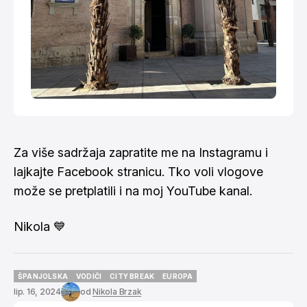
Za više sadržaja zapratite me na
Instagramu
i
lajkajte
Facebook stranicu
. Tko voli vlogove
može se pretplatili i na moj
YouTube kanal
.
Nikola 💙
ŠPANJOLSKA
VODIČI
CITY BREAK
EUROPA
ŠPANJOLSKA
VODIČI
CITY BREAK
EUROPA
lip. 16, 2024
od
Nikola Brzak