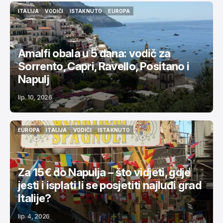
ITALIJA
VODIČI
ISTAKNUTO
EUROPA
ITALIJA
VODIČI
ISTAKNUTO
EUROPA
Amalfi obala u 5 dana: vodič za
Sorrento, Capri, Ravello, Positano i
Napulj
lip. 10, 2026
EUROPA
ITALIJA
VODIČI
ISTAKNUTO
EUROPA
ITALIJA
VODIČI
ISTAKNUTO
Za 15€ do Napulja – što vidjeti, gdje
jesti i isplati li se posjetiti najluđi grad
Italije?
lip. 4, 2026