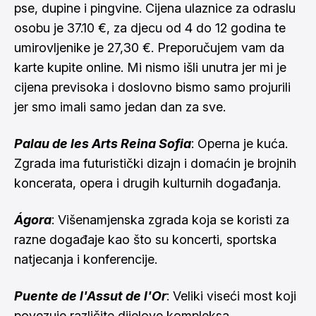
pse, dupine i pingvine. Cijena ulaznice za odraslu
osobu je 37.10 €, za djecu od 4 do 12 godina te
umirovljenike je 27,30 €. Preporučujem vam da
karte kupite
online
. Mi nismo išli unutra jer mi je
cijena previsoka i doslovno bismo samo projurili
jer smo imali samo jedan dan za sve.
Palau de les Arts Reina Sofia
: Operna je kuća.
Zgrada ima futuristički dizajn i domaćin je brojnih
koncerata, opera i drugih kulturnih događanja.
Ágora
: Višenamjenska zgrada koja se koristi za
razne događaje kao što su koncerti, sportska
natjecanja i konferencije.
Puente de l'Assut de l'Or
: Veliki viseći most koji
povezuje različite dijelove kompleksa.