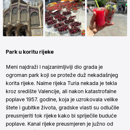
Park u koritu rijeke
Meni najdraži i najzanimljiviji dio grada je
ogroman park koji se proteže duž nekadašnjeg
korita rijeke. Naime rijeka Turia nekada je tekla
kroz središte Valencije, ali nakon katastrofalne
poplave 1957. godine, koja je uzrokovala velike
štete i gubitke života, gradske vlasti su odlučile
preusmjeriti tok rijeke kako bi spriječile buduće
poplave. Kanal rijeke preusmjeren je južno od