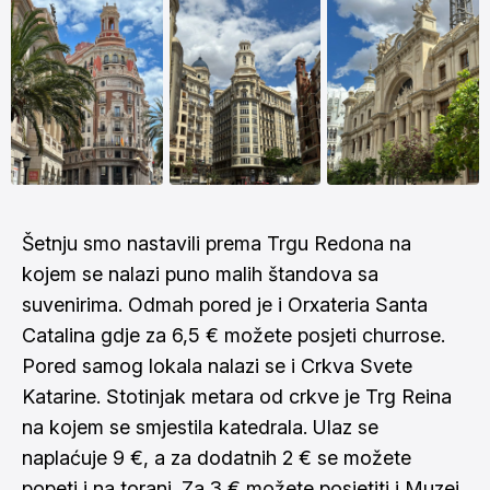
Šetnju smo nastavili prema Trgu Redona na
kojem se nalazi puno malih štandova sa
suvenirima. Odmah pored je i Orxateria Santa
Catalina gdje za 6,5 € možete posjeti churrose.
Pored samog lokala nalazi se i Crkva Svete
Katarine. Stotinjak metara od crkve je Trg Reina
na kojem se smjestila katedrala. Ulaz se
naplaćuje 9 €, a za dodatnih 2 € se možete
popeti i na toranj. Za 3 € možete posjetiti i Muzej