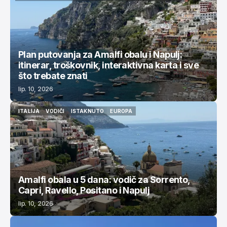
EUROPA
ITALIJA
PLANOVI PUTOVANJA
ISTAKNUTO
Plan putovanja za Amalfi obalu i Napulj:
itinerar, troškovnik, interaktivna karta i sve
što trebate znati
lip. 10, 2026
ITALIJA
VODIČI
ISTAKNUTO
EUROPA
ITALIJA
VODIČI
ISTAKNUTO
EUROPA
Amalfi obala u 5 dana: vodič za Sorrento,
Capri, Ravello, Positano i Napulj
lip. 10, 2026