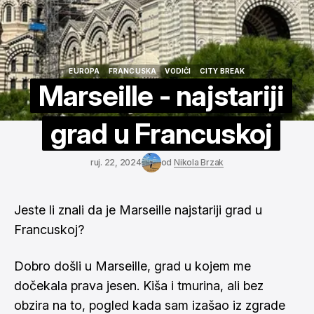
EUROPA
FRANCUSKA
VODIČI
CITY BREAK
EUROPA
FRANCUSKA
VODIČI
CITY BREAK
Marseille - najstariji
grad u Francuskoj
ruj. 22, 2024
od
Nikola Brzak
Jeste li znali da je Marseille najstariji grad u
Francuskoj?
Dobro došli u Marseille, grad u kojem me
dočekala prava jesen. Kiša i tmurina, ali bez
obzira na to, pogled kada sam izašao iz zgrade