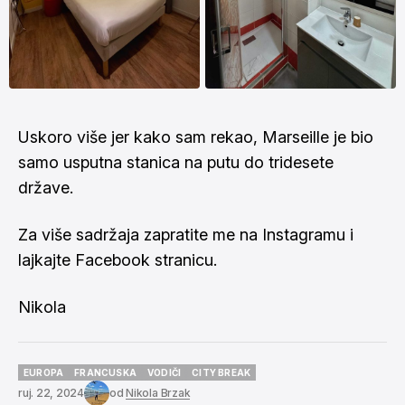
Uskoro više jer kako sam rekao, Marseille je bio
samo usputna stanica na putu do tridesete
države.
Za više sadržaja zapratite me na
Instagramu
i
lajkajte
Facebook stranicu
.
Nikola
EUROPA
FRANCUSKA
VODIČI
CITY BREAK
EUROPA
FRANCUSKA
VODIČI
CITY BREAK
ruj. 22, 2024
od
Nikola Brzak