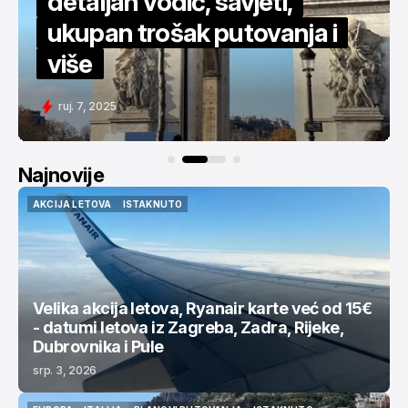
Za 450€ povratno u New
York - detaljan vodič
svi. 11, 2025
Najnovije
AKCIJA LETOVA
ISTAKNUTO
AKCIJA LETOVA
ISTAKNUTO
Velika akcija letova, Ryanair karte već od 15€
- datumi letova iz Zagreba, Zadra, Rijeke,
Dubrovnika i Pule
srp. 3, 2026