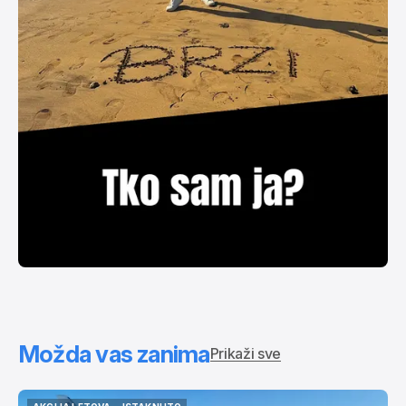
Možda vas zanima
Prikaži sve