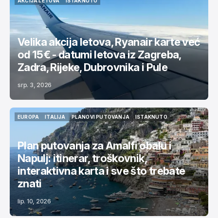
AKCIJA LETOVA
ISTAKNUTO
AKCIJA LETOVA
ISTAKNUTO
Velika akcija letova, Ryanair karte već
od 15€ - datumi letova iz Zagreba,
Zadra, Rijeke, Dubrovnika i Pule
srp. 3, 2026
EUROPA
ITALIJA
PLANOVI PUTOVANJA
ISTAKNUTO
EUROPA
ITALIJA
PLANOVI PUTOVANJA
ISTAKNUTO
Plan putovanja za Amalfi obalu i
Napulj: itinerar, troškovnik,
interaktivna karta i sve što trebate
znati
lip. 10, 2026