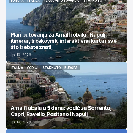
EUROPA
ITALIJA
PLANOVI PUTOVANJA
ISTAKNUTO
EUROPA
ITALIJA
PLANOVI PUTOVANJA
ISTAKNUTO
Plan putovanja za Amalfi obalu i Napulj:
itinerar, troškovnik, interaktivna karta i sve
što trebate znati
lip. 10, 2026
ITALIJA
VODIČI
ISTAKNUTO
EUROPA
ITALIJA
VODIČI
ISTAKNUTO
EUROPA
Amalfi obala u 5 dana: vodič za Sorrento,
Capri, Ravello, Positano i Napulj
lip. 10, 2026