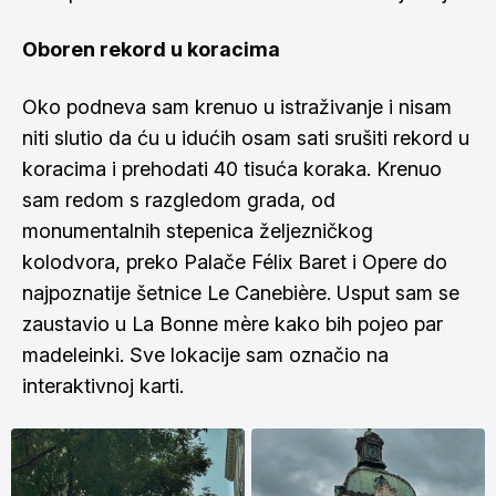
Oboren rekord u koracima
Oko podneva sam krenuo u istraživanje i nisam
niti slutio da ću u idućih osam sati srušiti rekord u
koracima i prehodati 40 tisuća koraka. Krenuo
sam redom s razgledom grada, od
monumentalnih stepenica željezničkog
kolodvora, preko Palače Félix Baret i Opere do
najpoznatije šetnice Le Canebière. Usput sam se
zaustavio u La Bonne mère kako bih pojeo par
madeleinki. Sve lokacije sam označio na
interaktivnoj karti
.