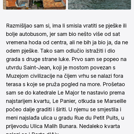
Razmišljao sam si, ima li smisla vratiti se pješke ili
bolje autobusom, jer sam bio nešto više od sat
vremena hoda od centra, ali ne bih ja bio ja, da ne
odem pješke. Tako sam odlučio istražiti i dio
grada s druge strane luke. Prvo sam se popeo na
utvrdu Saint-Jean, koji je mostom povezan s
Muzejom civilizacije na čijem vrhu se nalazi fora
terasa s koje se pruža pogled na more. Prošetao
sam se do katedrale Le Major te nastavio prema
najstarijem kvartu, Le Panier, otkuda se Marseille
počeo dalje graditi i širiti. U njemu se smjestila i
meni najslađa ulica u gradu Rue du Petit Puits, u
prijevodu Ulica Malih Bunara. Nedaleko kvarta