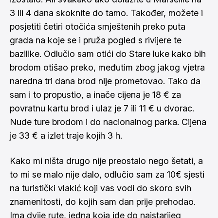
3 ili 4 dana skoknite do tamo. Također, možete i
posjetiti četiri otočića smještenih preko puta
grada na koje se i pruža pogled s rivijere te
bazilike. Odlučio sam otići do Stare luke kako bih
brodom otišao preko, međutim zbog jakog vjetra
naredna tri dana brod nije prometovao. Tako da
sam i to propustio, a inače cijena je 18 € za
povratnu kartu brod i ulaz je 7 ili 11 € u dvorac.
Nude ture brodom i do nacionalnog parka. Cijena
je 33 € a izlet traje kojih 3 h.
Kako mi ništa drugo nije preostalo nego šetati, a
to mi se malo nije dalo, odlučio sam za 10€ sjesti
na turistički vlakić koji vas vodi do skoro svih
znamenitosti, do kojih sam dan prije prehodao.
Ima dvije rute, jedna koja ide do najstarijeg