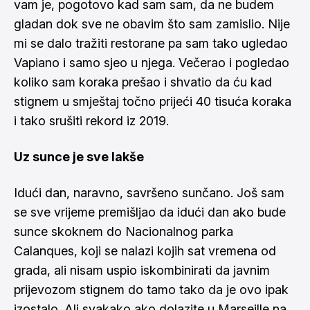
vam je, pogotovo kad sam sam, da ne budem
gladan dok sve ne obavim što sam zamislio. Nije
mi se dalo tražiti restorane pa sam tako ugledao
Vapiano i samo sjeo u njega. Večerao i pogledao
koliko sam koraka prešao i shvatio da ću kad
stignem u smještaj točno prijeći 40 tisuća koraka
i tako srušiti rekord iz 2019.
Uz sunce je sve lakše
Idući dan, naravno, savršeno sunčano. Još sam
se sve vrijeme premišljao da idući dan ako bude
sunce skoknem do Nacionalnog parka
Calanques, koji se nalazi kojih sat vremena od
grada, ali nisam uspio iskombinirati da javnim
prijevozom stignem do tamo tako da je ovo ipak
izostalo. Ali svakako ako dolazite u Marseille na