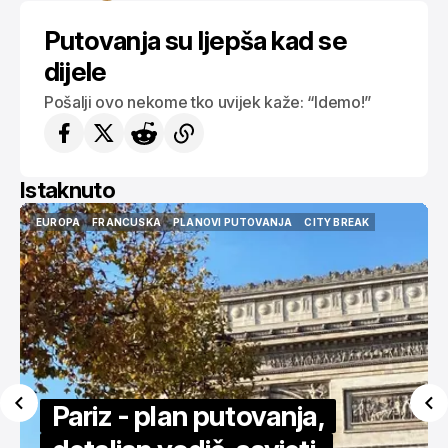
Putovanja su ljepša kad se
dijele
Pošalji ovo nekome tko uvijek kaže: “Idemo!”
Istaknuto
USA
AMERIKA
NEW YORK
CITY BREAK
VODIČI
ISTAKNUTO
USA
AMERIKA
NEW YORK
CITY BREAK
VODIČI
ISTAKNUTO