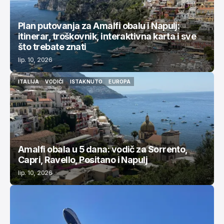
Plan putovanja za Amalfi obalu i Napulj:
itinerar, troškovnik, interaktivna karta i sve
što trebate znati
lip. 10, 2026
ITALIJA
VODIČI
ISTAKNUTO
EUROPA
ITALIJA
VODIČI
ISTAKNUTO
EUROPA
Amalfi obala u 5 dana: vodič za Sorrento,
Capri, Ravello, Positano i Napulj
lip. 10, 2026