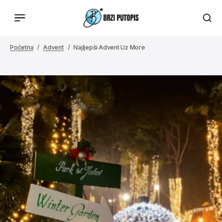
Početna
Advent
Najljepši Advent Uz More