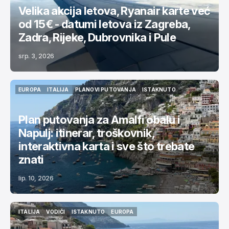
Velika akcija letova, Ryanair karte već
od 15€ - datumi letova iz Zagreba,
Zadra, Rijeke, Dubrovnika i Pule
srp. 3, 2026
EUROPA
ITALIJA
PLANOVI PUTOVANJA
ISTAKNUTO
EUROPA
ITALIJA
PLANOVI PUTOVANJA
ISTAKNUTO
Plan putovanja za Amalfi obalu i
Napulj: itinerar, troškovnik,
interaktivna karta i sve što trebate
znati
lip. 10, 2026
ITALIJA
VODIČI
ISTAKNUTO
EUROPA
ITALIJA
VODIČI
ISTAKNUTO
EUROPA