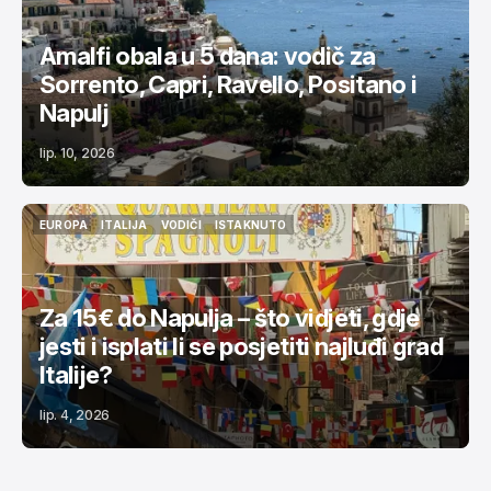
Amalfi obala u 5 dana: vodič za
Sorrento, Capri, Ravello, Positano i
Napulj
lip. 10, 2026
EUROPA
ITALIJA
VODIČI
ISTAKNUTO
EUROPA
ITALIJA
VODIČI
ISTAKNUTO
Za 15€ do Napulja – što vidjeti, gdje
jesti i isplati li se posjetiti najluđi grad
Italije?
lip. 4, 2026