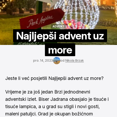
ADVENT
ADVENT
Najljepši advent uz
more
pro. 14, 2023
od
Nikola Brzak
Jeste li već posjetili Najljepši advent uz more?
Vrijeme je za još jedan Brzi jednodnevni
adventski izlet. Biser Jadrana obasjalo je tisuće i
tisuće lampica, a u grad su stigli i novi gosti,
maleni patuljci. Grad je okupan božićnom