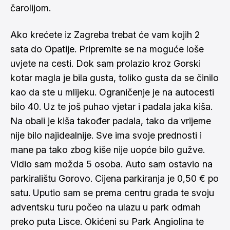
čarolijom.
Ako krećete iz Zagreba trebat će vam kojih 2
sata do Opatije. Pripremite se na moguće loše
uvjete na cesti. Dok sam prolazio kroz Gorski
kotar magla je bila gusta, toliko gusta da se činilo
kao da ste u mlijeku. Ograničenje je na autocesti
bilo 40. Uz te još puhao vjetar i padala jaka kiša.
Na obali je kiša također padala, tako da vrijeme
nije bilo najidealnije. Sve ima svoje prednosti i
mane pa tako zbog kiše nije uopće bilo gužve.
Vidio sam možda 5 osoba. Auto sam ostavio na
parkiralištu Gorovo. Cijena parkiranja je 0,50 € po
satu. Uputio sam se prema centru grada te svoju
adventsku turu počeo na ulazu u park odmah
preko puta Lisce. Okićeni su Park Angiolina te