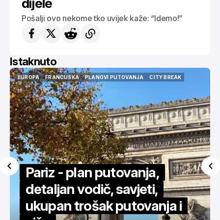
dijele
Pošalji ovo nekome tko uvijek kaže: “Idemo!”
Istaknuto
EUROPA
FRANCUSKA
PLANOVI PUTOVANJA
CITY BREAK
EUROPA
FRANCUSKA
PLANOVI PUTOVANJA
CITY BREAK
Pariz - plan putovanja,
detaljan vodič, savjeti,
,
ukupan trošak putovanja i