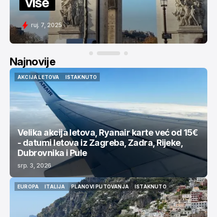
više
ruj. 7, 2025
Najnovije
AKCIJA LETOVA
ISTAKNUTO
AKCIJA LETOVA
ISTAKNUTO
Velika akcija letova, Ryanair karte već od 15€
- datumi letova iz Zagreba, Zadra, Rijeke,
Dubrovnika i Pule
srp. 3, 2026
EUROPA
ITALIJA
PLANOVI PUTOVANJA
ISTAKNUTO
EUROPA
ITALIJA
PLANOVI PUTOVANJA
ISTAKNUTO