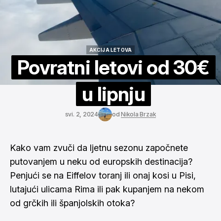
AKCIJA LETOVA
AKCIJA LETOVA
Povratni letovi od 30€
u lipnju
svi. 2, 2024
od
Nikola Brzak
Kako vam zvuči da ljetnu sezonu započnete
putovanjem u neku od europskih destinacija?
Penjući se na Eiffelov toranj ili onaj kosi u Pisi,
lutajući ulicama Rima ili pak kupanjem na nekom
od grčkih ili španjolskih otoka?