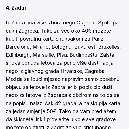
4. Zadar
Iz Zadra ima više izbora nego Osijeka i Splita pa
čak i Zagreba. Tako za već oko 40€ možete
kupiti povratnu kartu s ruksakom za Pariz,
Barcelonu, Milano, Bolognu, Bukurešt, Bruxelles,
Edinburgh, Marseille, Pisu. Budimpeštu. Zaista
široka ponuda letova za puno više destinacija
nego iz glavnog grada Hrvatske, Zagreba.
Možda za idući mjesec napravim samo posebnu
objavu za letove iz Zadra jer bi popis bio duži
nego za letove iz Zagreba s obzirom na to da se
na popisu nalazi čak 42 grada, a najskuplja karta
za jedan smjer je 50€. Tako da vam predlažem
da škicnete
link
i provjerite u koje sve gradove
možete odletjeti iz Zadra za vrlo pristupačne