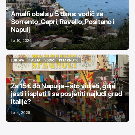
Amalfi obala u 5 dana: vodič za
Sorrento, Capri, Ravello, Positano i
Napulj
lip. 10, 2026
EUROPA
ITALIJA
VODIČI
ISTAKNUTO
EUROPA
ITALIJA
VODIČI
ISTAKNUTO
Za 15€ do Napulja – što vidjeti, gdje
jesti i isplati li se posjetiti najluđi grad
Italije?
lip. 4, 2026