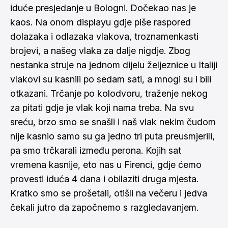
iduće presjedanje u Bologni. Dočekao nas je
kaos. Na onom displayu gdje piše raspored
dolazaka i odlazaka vlakova, troznamenkasti
brojevi, a našeg vlaka za dalje nigdje. Zbog
nestanka struje na jednom dijelu željeznice u Italiji
vlakovi su kasnili po sedam sati, a mnogi su i bili
otkazani. Trčanje po kolodvoru, traženje nekog
za pitati gdje je vlak koji nama treba. Na svu
sreću, brzo smo se snašli i naš vlak nekim čudom
nije kasnio samo su ga jedno tri puta preusmjerili,
pa smo trčkarali između perona. Kojih sat
vremena kasnije, eto nas u Firenci, gdje ćemo
provesti iduća 4 dana i obilaziti druga mjesta.
Kratko smo se prošetali, otišli na večeru i jedva
čekali jutro da započnemo s razgledavanjem.