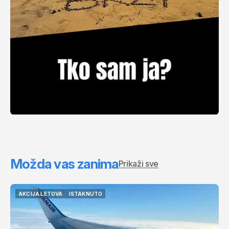
Možda vas zanima
Prikaži sve
AKCIJA LETOVA
ISTAKNUTO
AKCIJA LETOVA
ISTAKNUTO