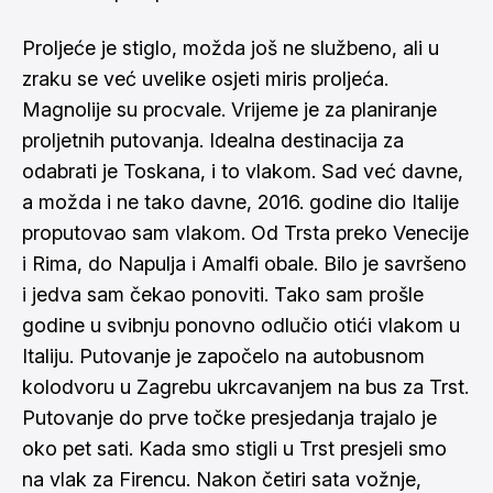
Proljeće je stiglo, možda još ne službeno, ali u
zraku se već uvelike osjeti miris proljeća.
Magnolije su procvale. Vrijeme je za planiranje
proljetnih putovanja. Idealna destinacija za
odabrati je Toskana, i to vlakom. Sad već davne,
a možda i ne tako davne, 2016. godine dio Italije
proputovao sam vlakom. Od Trsta preko Venecije
i Rima, do Napulja i Amalfi obale. Bilo je savršeno
i jedva sam čekao ponoviti. Tako sam prošle
godine u svibnju ponovno odlučio otići vlakom u
Italiju. Putovanje je započelo na autobusnom
kolodvoru u Zagrebu ukrcavanjem na bus za Trst.
Putovanje do prve točke presjedanja trajalo je
oko pet sati. Kada smo stigli u Trst presjeli smo
na vlak za Firencu. Nakon četiri sata vožnje,