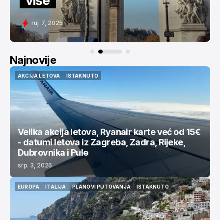
svi. 11, 2025
Najnovije
AKCIJA LETOVA
ISTAKNUTO
AKCIJA LETOVA
ISTAKNUTO
Velika akcija letova, Ryanair karte već od 15€
- datumi letova iz Zagreba, Zadra, Rijeke,
Dubrovnika i Pule
srp. 3, 2026
EUROPA
ITALIJA
PLANOVI PUTOVANJA
ISTAKNUTO
EUROPA
ITALIJA
PLANOVI PUTOVANJA
ISTAKNUTO