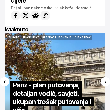
dijele
Pošalji ovo nekome tko uvijek kaže: “Idemo!”
Istaknuto
USA
AMERIKA
NEW YORK
CITY BREAK
VODIČI
ISTAKNUTO
USA
AMERIKA
NEW YORK
CITY BREAK
VODIČI
ISTAKNUTO
Za 450€ povratno u New
York - detaljan vodič