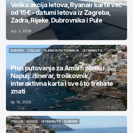
Velika akcija letova, Ryanair karte već
od 15€ - datumi letova iz Zagreba,
Zadra, Rijeke, Dubrovnika i Pule
srp. 3, 2026
EUROPA
ITALIJA
PLANOVI PUTOVANJA
ISTAKNUTO
EUROPA
ITALIJA
PLANOVI PUTOVANJA
ISTAKNUTO
Plan putovanja za Amalfi obalu i
Napulj: itinerar, troškovnik,
interaktivna karta i sve što trebate
znati
lip. 10, 2026
ITALIJA
VODIČI
ISTAKNUTO
EUROPA
ITALIJA
VODIČI
ISTAKNUTO
EUROPA