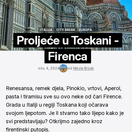
ITALIJA
CITY BREAK
EUROPA
ITALIJA
CITY BREAK
EUROPA
Proljeće u Toskani -
Firenca
ožu. 4, 2024
od
Nikola Brzak
Renesansa, remek djela, Pinokio, vrtovi, Aperol,
pasta i tiramisu sve su ovo neke od čari Firence.
Grada u Italiji u regiji Toskana koji očarava
svojom ljepotom. Je li stvarno tako lijepo kako je
svi predstavljaju? Otkrijmo zajedno kroz
firentinski putopis.