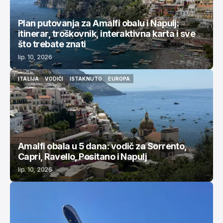
Plan putovanja za Amalfi obalu i Napulj:
itinerar, troškovnik, interaktivna karta i sve
što trebate znati
lip. 10, 2026
ITALIJA
VODIČI
ISTAKNUTO
EUROPA
ITALIJA
VODIČI
ISTAKNUTO
EUROPA
Amalfi obala u 5 dana: vodič za Sorrento,
Capri, Ravello, Positano i Napulj
lip. 10, 2026