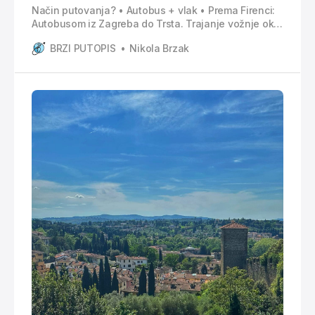
Način putovanja? • Autobus + vlak • Prema Firenci:
Autobusom iz Zagreba do Trsta. Trajanje vožnje oko
5 sati. Presjedanje na vlak u Trstu. Nakon 4 sata
BRZI PUTOPIS
Nikola Brzak
vožnje iduće presjedanje u Bologni na vlak za
Firencu te vožnja od sat vremena. • Prema Zagrebu:
Vlakom iz Firence do Venecije. Trajanje vožnje oko 2
sata.