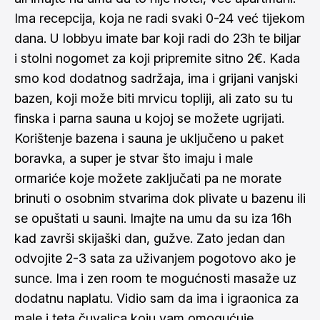
Ima recepcija, koja ne radi svaki 0-24 već tijekom
dana. U lobbyu imate bar koji radi do 23h te biljar
i stolni nogomet za koji pripremite sitno 2€. Kada
smo kod dodatnog sadržaja, ima i grijani vanjski
bazen, koji može biti mrvicu topliji, ali zato su tu
finska i parna sauna u kojoj se možete ugrijati.
Korištenje bazena i sauna je uključeno u paket
boravka, a super je stvar što imaju i male
ormariće koje možete zaključati pa ne morate
brinuti o osobnim stvarima dok plivate u bazenu ili
se opuštati u sauni. Imajte na umu da su iza 16h
kad završi skijaški dan, gužve. Zato jedan dan
odvojite 2-3 sata za uživanjem pogotovo ako je
sunce. Ima i zen room te mogućnosti masaže uz
dodatnu naplatu. Vidio sam da ima i igraonica za
male i teta čuvalica koju vam omogućuje