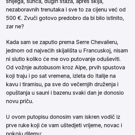
snijega, sunca, dugih staza, après skija,
nezaboravnih trenutaka i sve to za cijenu već od
500 €. Zvuči gotovo predobro da bi bilo istinito,
zar ne?
Kada sam se zaputio prema Serre Chevalieru,
jednom od najvećih skijališta u Francuskoj, nisam
ni slutio koliko će me ovo putovanje oduševiti.
Od vožnje autobusom kroz Alpe, prvih spustova
koji traju i po sat vremena, izleta do Italije na
kavu i tiramisu, pa sve do večernjih druženja i
opuštanja u sauni i bazenu svaki dan je donosio
novu priču.
U ovom putopisu donosim vam iskren vodič iz
prve ruke koji će vam uštedjeti vrijeme, novac i
pokoju dilemu: