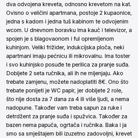
dva odvojena kreveta, odnosno krevetom na kat.
Ovisno o veličini apartmana, postoje 2 kupaonice,
jedna s kadom i jedna tuš kabinom te odvojenim
wcom. U dnevnom boravku ima kauč i televizor, a
spojen je s blagovaonom i ful opremljenom
kuhinjom. Veliki frižider, indukcijska ploča, neki
apartmani imaju pećnicu ili mikrovalnu. Ima toster
i svo kuhinjsko posuđe te perilica za pranje suđa.
Dobijete 2 seta ručnika, ali ih ne mijenjaju. Ako
trebate zamjenu, možete nadoplatiti 8€. Ono što
trebate ponijeti je WC papir, jer dobijete 2 role,
što nije dosta za 7 dana za 4 ili više ljudi, a nema
nadopune. Također vam treba sapun za ruke i
detrdžent za pranje suđa i spužvica. Također za
bazen nema papuča, ogrtača i ručnika. Baka i ja
smo sa smještajem bili izuzetno zadovoljni, krevet