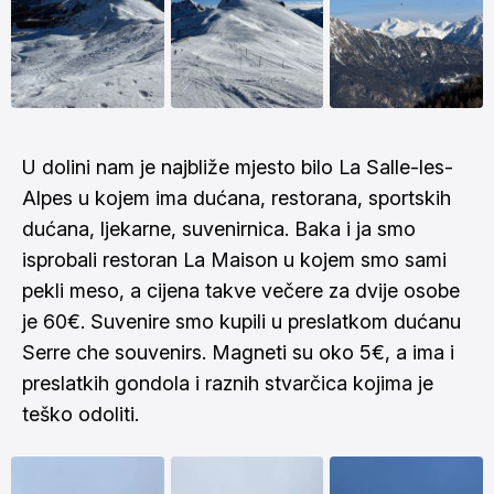
U dolini nam je najbliže mjesto bilo La Salle-les-
Alpes u kojem ima dućana, restorana, sportskih
dućana, ljekarne, suvenirnica. Baka i ja smo
isprobali restoran La Maison u kojem smo sami
pekli meso, a cijena takve večere za dvije osobe
je 60€. Suvenire smo kupili u preslatkom dućanu
Serre che souvenirs. Magneti su oko 5€, a ima i
preslatkih gondola i raznih stvarčica kojima je
teško odoliti.