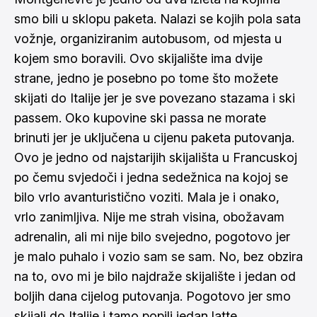
smo bili u sklopu paketa. Nalazi se kojih pola sata
vožnje, organiziranim autobusom, od mjesta u
kojem smo boravili. Ovo skijalište ima dvije
strane, jedno je posebno po tome što možete
skijati do Italije jer je sve povezano stazama i ski
passem. Oko kupovine ski passa ne morate
brinuti jer je uključena u cijenu paketa putovanja.
Ovo je jedno od najstarijih skijališta u Francuskoj
po čemu svjedoči i jedna sedežnica na kojoj se
bilo vrlo avanturistično voziti. Mala je i onako,
vrlo zanimljiva. Nije me strah visina, obožavam
adrenalin, ali mi nije bilo svejedno, pogotovo jer
je malo puhalo i vozio sam se sam. No, bez obzira
na to, ovo mi je bilo najdraže skijalište i jedan od
boljih dana cijelog putovanja. Pogotovo jer smo
skijali do Italije i tamo popili jedan latte