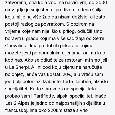
zatvorena, ona koja vodi na najviši vrh, od 3600
nmv gdje je smještena i predivna Ledena špilja
koju mi je najviše žao da nisam doživio, ali zato
postoji razlog za povratkom. S obzirom na
vrijeme koje nam nije išlo u prilog, odlučili smo
boraviti u gradu koji ima više sadržaja od Serre
Chevaliera. Ima predobrih pekara u kojima
možete jesti po normalnim cijenama, onima kao
kod nas. Ako se odlučite za restoran, mi smo jeli
u La Sherpi. Ali ni pod koju cijenu ne naručujte
bolonjez, jer će vas koštati 20€, a u vrtiću sam
jeo bolji bolonjez. Izaberite Tarte flambée, alzaški
specijalitet. Kada smo već kod specijaliteta
probao sam i Tartiflette, alpski specijalitet. Inače
Les 2 Alpes je jedno od najpoznatijih skijališta u
francuskoj. Ima oko 220km staza s vrlo