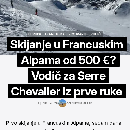
EUROPA
FRANCUSKA
ZIMOVANJE
VODIČI
EUROPA
FRANCUSKA
ZIMOVANJE
VODIČI
Skijanje u Francuskim
Alpama od 500 €?
Vodič za Serre
Chevalier iz prve ruke
sij. 20, 2026
od
Nikola Brzak
Prvo skijanje u Francuskim Alpama, sedam dana