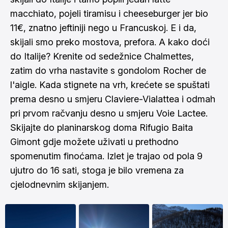
macchiato, pojeli tiramisu i cheeseburger jer bio
11€, znatno jeftiniji nego u Francuskoj. E i da,
skijali smo preko mostova, prefora. A kako doći
do Italije? Krenite od sedežnice Chalmettes,
zatim do vrha nastavite s gondolom Rocher de
l'aigle. Kada stignete na vrh, krećete se spuštati
prema desno u smjeru Claviere-Vialattea i odmah
pri prvom račvanju desno u smjeru Voie Lactee.
Skijajte do planinarskog doma Rifugio Baita
Gimont gdje možete uživati u prethodno
spomenutim finoćama. Izlet je trajao od pola 9
ujutro do 16 sati, stoga je bilo vremena za
cjelodnevnim skijanjem.