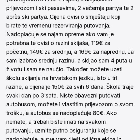
prijevozom i ski passevima, 2 večernja partya te 2
après ski partya. Cijena ovisi o smještaju koji
birate te vremenu rezerviranja putovanja.
Nadoplaćuje se najam opreme ako vam je
potrebna te ovisi o razini skijaša, 119€ za
početnu, 149€ za srednju, a 169€ za naprednu. Ja
sam izabrao srednju razinu, a skijao sam 4 puta u
životu i sam se naučio. Također možete uzeti
školu skijanja na hrvatskom jeziku, isto u tri
razine, a cijena je 150€ za svih 6 dana. Škola traje
svaki dan po 3 sata. Niste obavezni putovati
autobusom, možete i vlastitim prijevozom o svom
trošku, a autobus se nadoplaćuje 80€. Ako
nemate, a trebali biste imati na svakom
putovanju, uzmite putno osiguranju koje se
nadoplaćuje, a sve vam riješi odlična ekipa iz