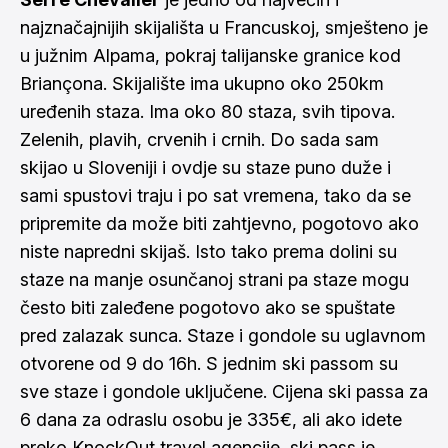
najznačajnijih skijališta u Francuskoj, smješteno je
u južnim Alpama, pokraj talijanske granice kod
Briançona. Skijalište ima ukupno oko 250km
uređenih staza. Ima oko 80 staza, svih tipova.
Zelenih, plavih, crvenih i crnih. Do sada sam
skijao u Sloveniji i ovdje su staze puno duže i
sami spustovi traju i po sat vremena, tako da se
pripremite da može biti zahtjevno, pogotovo ako
niste napredni skijaš. Isto tako prema dolini su
staze na manje osunčanoj strani pa staze mogu
često biti zaleđene pogotovo ako se spuštate
pred zalazak sunca. Staze i gondole su uglavnom
otvorene od 9 do 16h. S jednim ski passom su
sve staze i gondole uključene. Cijena ski passa za
6 dana za odraslu osobu je 335€, ali ako idete
preko KnockOut travel agencije, ski pass je