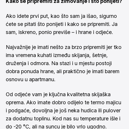
Kako se pripremiti za zimovanje i što ponijeti?
Ako idete prvi put, kao što sam ja išao, sigurno
ćete se pitati što ponijeti i kako se pripremiti. Ja
sam, iskreno, ponio previše – i hrane i odjeće.
Najvažnije je imati nešto za brzo pripremiti jer tko
ima vremena kuhati između skijanja, šetnje,
druženja i odmora. Na stazi i u mjestu postoji
dobra ponuda hrane, ali praktično je imati barem
osnovu u apartmanu.
Od odjeće vam je ključna kvalitetna skijaška
oprema. Ako imate dobro odijelo te termo majicu
i podgaće, dovoljna je još neka hudica ili pulover
za dodatnu toplinu. Kod nas su temperature išle i
do -20 °C, ali na suncu je bilo vrlo ugodno.