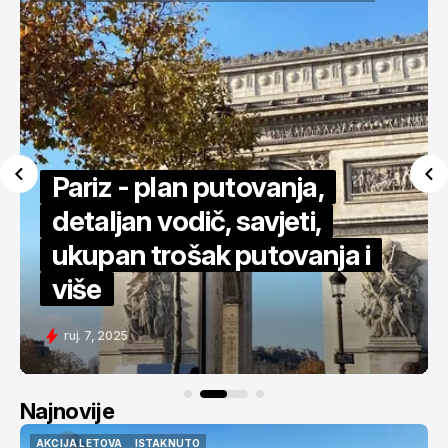
USA
AMERIKA
NEW YORK
CITY BREAK
VODIČI
ISTAKNUTO
Za 450€ povratno u New
York - detaljan vodič
svi. 11, 2025
Najnovije
AKCIJA LETOVA
ISTAKNUTO