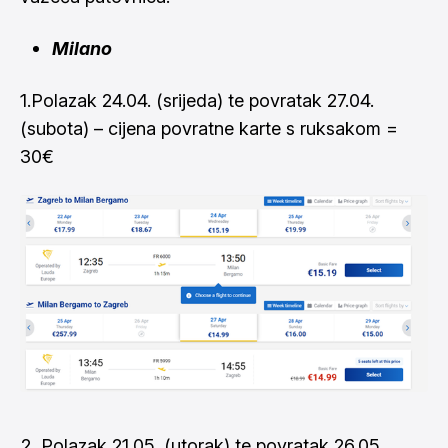
Milano
1.Polazak 24.04. (srijeda) te povratak 27.04.
(subota) – cijena povratne karte s ruksakom =
30€
Polazak 21.05. (utorak) te povratak 26.05.