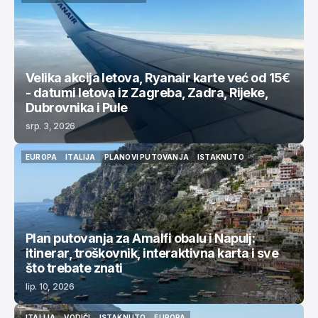
AKCIJA LETOVA
ISTAKNUTO
Velika akcija letova, Ryanair karte već od 15€
- datumi letova iz Zagreba, Zadra, Rijeke,
Dubrovnika i Pule
srp. 3, 2026
EUROPA
ITALIJA
PLANOVI PUTOVANJA
ISTAKNUTO
EUROPA
ITALIJA
PLANOVI PUTOVANJA
ISTAKNUTO
Plan putovanja za Amalfi obalu i Napulj:
itinerar, troškovnik, interaktivna karta i sve
što trebate znati
lip. 10, 2026
ITALIJA
VODIČI
ISTAKNUTO
EUROPA