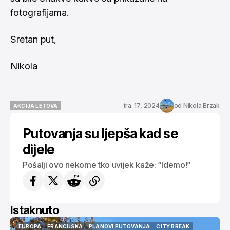
fotografijama.
Sretan put,
Nikola
tra. 17, 2024
od
Nikola Brzak
AKCIJA LETOVA
AKCIJA LETOVA
Putovanja su ljepša kad se
dijele
Pošalji ovo nekome tko uvijek kaže: “Idemo!”
Istaknuto
USA
AMERIKA
NEW YORK
CITY BREAK
VODIČI
ISTAKNUTO