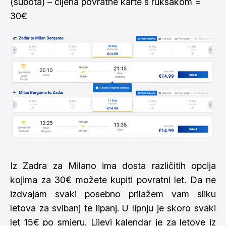
(subota) – cijena povratne karte s ruksakom =
30€
Iz Zadra za Milano ima dosta različitih opcija
kojima za 30€ možete kupiti povratni let. Da ne
izdvajam svaki posebno prilažem vam sliku
letova za svibanj te lipanj. U lipnju je skoro svaki
let 15€ po smjeru. Lijevi kalendar je za letove iz