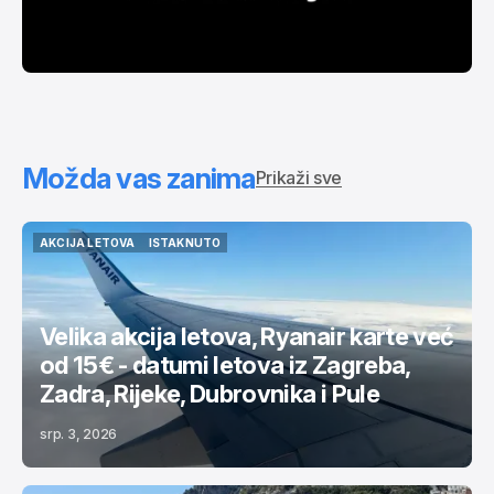
Možda vas zanima
Prikaži sve
AKCIJA LETOVA
ISTAKNUTO
AKCIJA LETOVA
ISTAKNUTO
Velika akcija letova, Ryanair karte već
od 15€ - datumi letova iz Zagreba,
Zadra, Rijeke, Dubrovnika i Pule
srp. 3, 2026