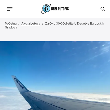
Početna
Akcija Letova
Za Oko 30€ Odletite U Desetke Europskih
Gradova