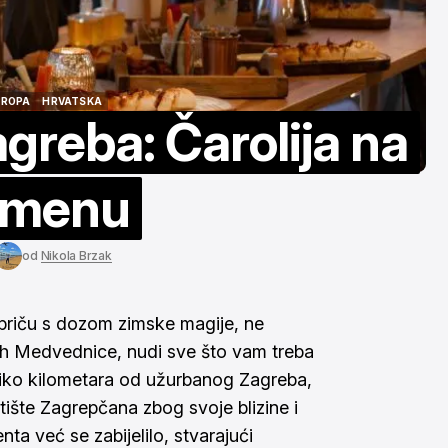
teraktivna karta i
trošak putovanj
še
više
a. 13, 2026
ruj. 7, 2025
UROPA
HRVATSKA
greba: Čarolija na
UROPA
HRVATSKA
emenu
od
Nikola Brzak
 priču s dozom zimske magije, ne
 vrh Medvednice, nudi sve što vam treba
iko kilometara od užurbanog Zagreba,
etište Zagrepčana zbog svoje blizine i
ta već se zabijelilo, stvarajući