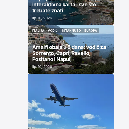
interaktivna karta i sve što
trebate znati
lip. 10, 2026
ITALIJA
VODIČI
ISTAKNUTO
EUROPA
ITALIJA
VODIČI
ISTAKNUTO
EUROPA
Amalfi obala u 5 dana: vodič za
Sorrento, Capri, Ravello,
Positano i Napulj
lip. 10, 2026