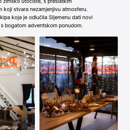
o zimsko utočište, s preslatkim
 koji stvara nezamjenjivu atmosferu.
ekipa koja je odlučila Sljemenu dati novi
liju s bogatom adventskom ponudom.