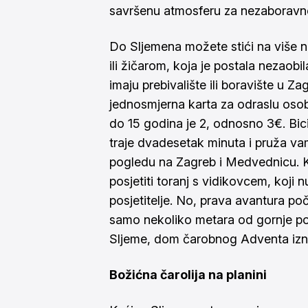
savršenu atmosferu za nezaboravne
Do Sljemena možete stići na više n
ili žičarom, koja je postala nezaobi
imaju prebivalište ili boravište u Z
jednosmjerna karta za odraslu osob
do 15 godina je 2, odnosno 3€. Bici
traje dvadesetak minuta i pruža va
pogledu na Zagreb i Medvednicu. Ka
posjetiti toranj s vidikovcem, koji 
posjetitelje. No, prava avantura po
samo nekoliko metara od gornje po
Sljeme, dom čarobnog Adventa izn
Božićna čarolija na planini