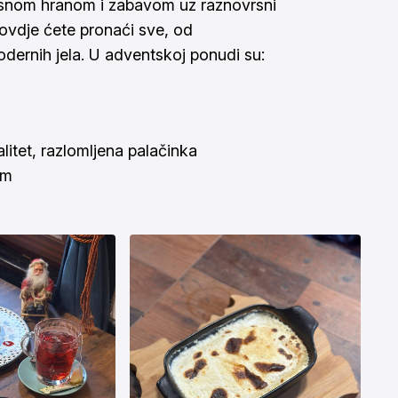
rsnom hranom i zabavom uz raznovrsni
 ovdje ćete pronaći sve, od
modernih jela. U adventskoj ponudi su:
alitet, razlomljena palačinka
om