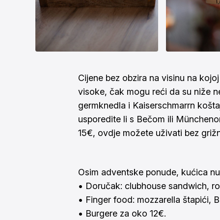
Cijene bez obzira na visinu na kojoj
visoke, čak mogu reći da su niže
germknedla i Kaiserschmarrn košta
usporedite li s Bečom ili München
15€, ovdje možete uživati bez grižnj
Osim adventske ponude, kućica nudi
• Doručak: clubhouse sandwich, rol
• Finger food: mozzarella štapići, B
• Burgere za oko 12€.