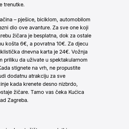
 trenutke.
ačina – pješice, biciklom, automobilom
lazni dio ove avanture. Za sve one koji
agrebu žičara je besplatna, dok za ostale
u košta 6€, a povratna 10€. Za djecu
klistička dnevna karta je 24€. Vožnja
m priliku da uživate u spektakularnom
da stignete na vrh, ne propustite
nudi dodatnu atrakciju za sve
činje kada krenete desno nizbrdo,
staje žičare. Tamo vas čeka Kućica
ad Zagreba.