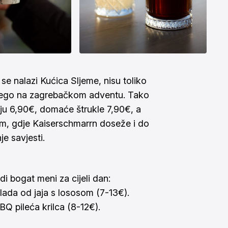
 se nalazi Kućica Sljeme, nisu toliko
 nego na zagrebačkom adventu. Tako
ju 6,90€, domaće štrukle 7,90€, a
om, gdje Kaiserschmarrn doseže i do
e savjesti.
 bogat meni za cijeli dan:
ada od jaja s lososom (7-13€).
BQ pileća krilca (8-12€).