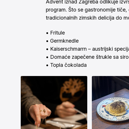
Advent iznad Zagreba odlikuje izv
program. Što se gastronomije tiče,
tradicionalnih zimskih delicija do 
• Fritule
• Germknedle
• Kaiserschmarrn – austrijski specij
• Domaće zapečene štrukle sa sir
• Topla čokolada