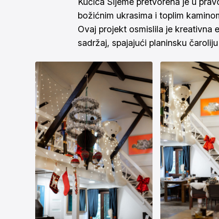
Kućica Sljeme pretvorena je u prav
božićnim ukrasima i toplim kaminom
Ovaj projekt osmislila je kreativna 
sadržaj, spajajući planinsku čaro