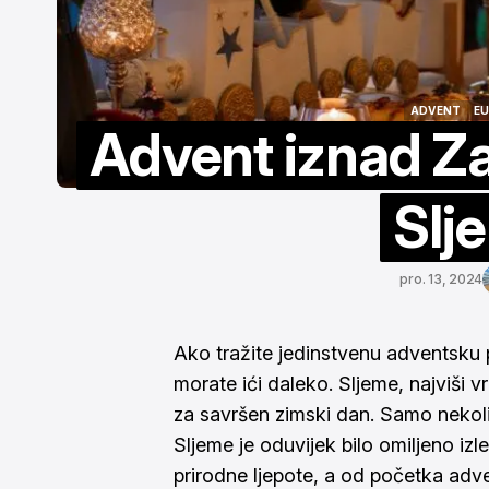
in
vi
tr
ADVENT
E
Advent iznad Za
ADVENT
E
Slj
pro. 13, 2024
Ako tražite jedinstvenu adventsku
morate ići daleko. Sljeme, najviši
za savršen zimski dan. Samo nekol
Sljeme je oduvijek bilo omiljeno izl
prirodne ljepote, a od početka adven