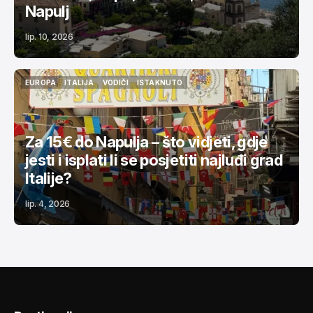
Napulj
lip. 10, 2026
EUROPA
ITALIJA
VODIČI
ISTAKNUTO
EUROPA
ITALIJA
VODIČI
ISTAKNUTO
Za 15€ do Napulja – što vidjeti, gdje
jesti i isplati li se posjetiti najluđi grad
Italije?
lip. 4, 2026