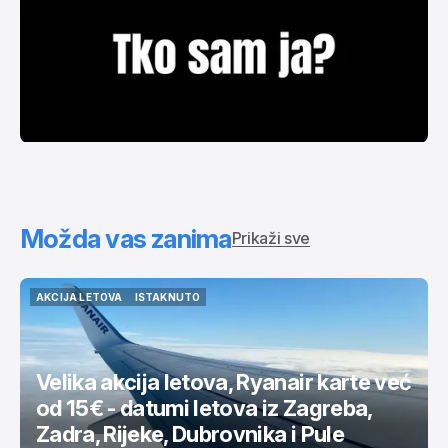
Možda vas zanima
Prikaži sve
AKCIJA LETOVA
ISTAKNUTO
AKCIJA LETOVA
ISTAKNUTO
Velika akcija letova, Ryanair karte već
od 15€ - datumi letova iz Zagreba,
Zadra, Rijeke, Dubrovnika i Pule