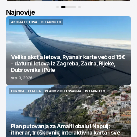
Najnovije
AKCIJA LETOVA
ISTAKNUTO
AKCIJA LETOVA
ISTAKNUTO
Velika akcija letova, Ryanair karte već od 15€
- datumi letova iz Zagreba, Zadra, Rijeke,
Dubrovnika i Pule
srp. 3, 2026
EUROPA
ITALIJA
PLANOVI PUTOVANJA
ISTAKNUTO
EUROPA
ITALIJA
PLANOVI PUTOVANJA
ISTAKNUTO
Plan putovanja za Amalfi obalu i Napulj:
itinerar, troškovnik, interaktivna karta i sve