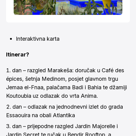
Interaktivna karta
Itinerar?
dan – razgled Marakeša: doručak u Café des
épices, šetnja Medinom, posjet glavnom trgu
Jemaa el-Fnaa, palačama Badi i Bahia te džamiji
Koutoubia uz odlazak do vrta Anima.
dan – odlazak na jednodnevni izlet do grada
Essaouira na obali Atlantika
dan – prijepodne razgled Jardin Majorelle i
Jardin Secret te ručak u Bendir Rooftop, a