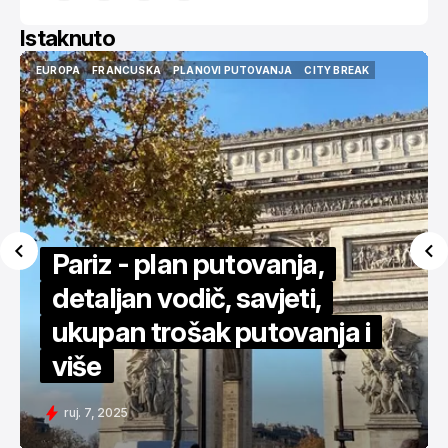
Istaknuto
USA
AMERIKA
NEW YORK
CITY BREAK
VODIČI
ISTAKNUTO
USA
AMERIKA
NEW YORK
CITY BREAK
VODIČI
ISTAKNUTO
Za 450€ povratno u New
York - detaljan vodič
svi. 11, 2025