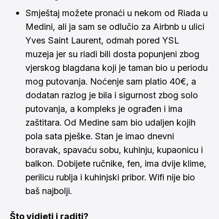
Smještaj možete pronaći u nekom od Riada u
Medini, ali ja sam se odlučio za
Airbnb
u ulici
Yves Saint Laurent, odmah pored YSL
muzeja jer su riadi bili dosta popunjeni zbog
vjerskog blagdana koji je taman bio u periodu
mog putovanja. Noćenje sam platio 40€, a
dodatan razlog je bila i sigurnost zbog solo
putovanja, a kompleks je ograđen i ima
zaštitara. Od Medine sam bio udaljen kojih
pola sata pješke. Stan je imao dnevni
boravak, spavaću sobu, kuhinju, kupaonicu i
balkon. Dobijete ručnike, fen, ima dvije klime,
perilicu rublja i kuhinjski pribor. Wifi nije bio
baš najbolji.
Što vidjeti i raditi?