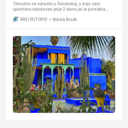
Trenutno se nalazim u Švicarskoj, u koju sam
spontano otputovao prije 2 dana jer je povratna
avionska karta bila 30€, a kupio sam ju svega par
BRZI PUTOPIS
Nikola Brzak
sati prije leta iskoristeći Ryanairovu akciju.
Putovanje u Maroko je također bila jedna spontana
odluka tijekom posjeta dva francuska grada,
Marseillea i Toulousa. Putovanje