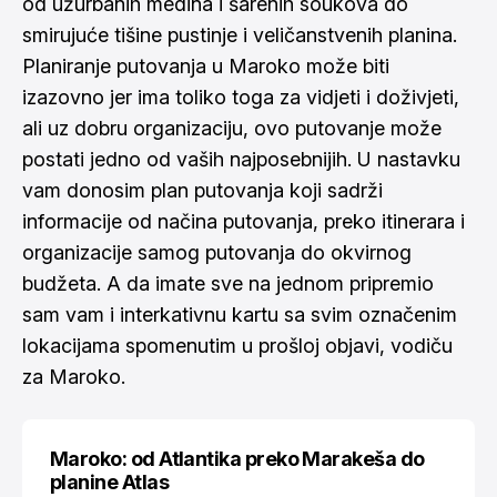
od užurbanih medina i šarenih soukova do
smirujuće tišine pustinje i veličanstvenih planina.
Planiranje putovanja u Maroko može biti
izazovno jer ima toliko toga za vidjeti i doživjeti,
ali uz dobru organizaciju, ovo putovanje može
postati jedno od vaših najposebnijih. U nastavku
vam donosim plan putovanja koji sadrži
informacije od načina putovanja, preko itinerara i
organizacije samog putovanja do okvirnog
budžeta. A da imate sve na jednom pripremio
sam vam i
interkativnu kartu
sa svim označenim
lokacijama spomenutim u prošloj objavi,
vodiču
za Maroko
.
Maroko: od Atlantika preko Marakeša do
planine Atlas