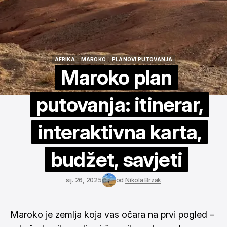
AFRIKA
MAROKO
PLANOVI PUTOVANJA
AFRIKA
MAROKO
PLANOVI PUTOVANJA
Maroko plan
putovanja: itinerar,
interaktivna karta,
budžet, savjeti
sij. 26, 2025
od
Nikola Brzak
Maroko je zemlja koja vas očara na prvi pogled –