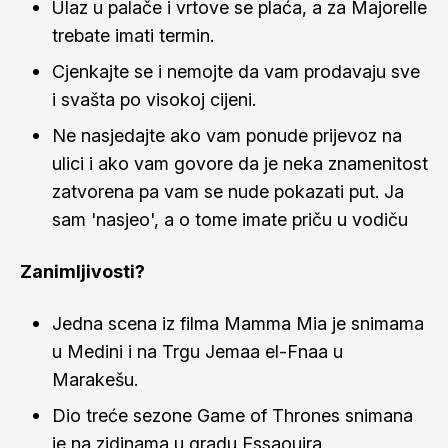
Ulaz u palače i vrtove se plaća, a za Majorelle
trebate imati termin.
Cjenkajte se i nemojte da vam prodavaju sve
i svašta po visokoj cijeni.
Ne nasjedajte ako vam ponude prijevoz na
ulici i ako vam govore da je neka znamenitost
zatvorena pa vam se nude pokazati put. Ja
sam 'nasjeo', a o tome imate priču u vodiču
Zanimljivosti?
Jedna scena iz filma Mamma Mia je snimama
u Medini i na Trgu Jemaa el-Fnaa u
Marakešu.
Dio treće sezone Game of Thrones snimana
je na zidinama u gradu Essaouira.