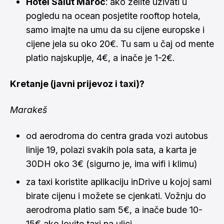
Hotel Salut Maroc
: ako želite uživati u
pogledu na ocean posjetite rooftop hotela,
samo imajte na umu da su cijene europske i
cijene jela su oko 20€. Tu sam u čaj od mente
platio najskuplje, 4€, a inače je 1-2€.
Kretanje (javni prijevoz i taxi)?
Marakeš
od aerodroma do centra grada vozi autobus
linije 19, polazi svakih pola sata, a karta je
30DH oko 3€ (sigurno je, ima wifi i klimu)
za taxi koristite aplikaciju inDrive u kojoj sami
birate cijenu i možete se cjenkati. Vožnju do
aerodroma platio sam 5€, a inače bude 10-
15€ ako lovite taxi na ulici