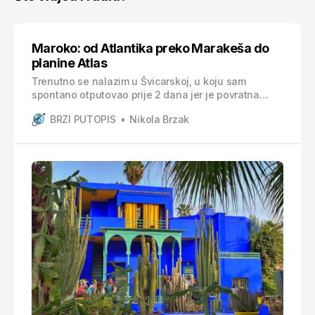
Maroko: od Atlantika preko Marakeša do
planine Atlas
Trenutno se nalazim u Švicarskoj, u koju sam
spontano otputovao prije 2 dana jer je povratna
avionska karta bila 30€, a kupio sam ju svega par
BRZI PUTOPIS
Nikola Brzak
sati prije leta iskoristeći Ryanairovu akciju.
Putovanje u Maroko je također bila jedna spontana
odluka tijekom posjeta dva francuska grada,
Marseillea i Toulousa. Putovanje