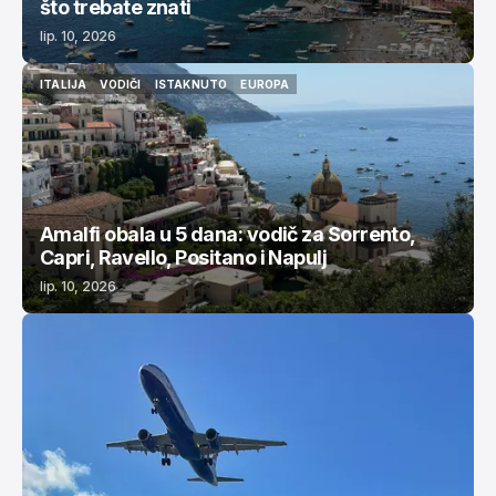
što trebate znati
lip. 10, 2026
ITALIJA
VODIČI
ISTAKNUTO
EUROPA
ITALIJA
VODIČI
ISTAKNUTO
EUROPA
Amalfi obala u 5 dana: vodič za Sorrento,
Capri, Ravello, Positano i Napulj
lip. 10, 2026