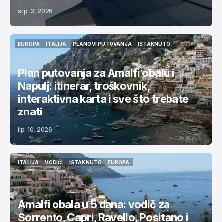
srp. 3, 2026
EUROPA
ITALIJA
PLANOVI PUTOVANJA
ISTAKNUTO
EUROPA
ITALIJA
PLANOVI PUTOVANJA
ISTAKNUTO
Plan putovanja za Amalfi obalu i
Napulj: itinerar, troškovnik,
interaktivna karta i sve što trebate
znati
lip. 10, 2026
ITALIJA
VODIČI
ISTAKNUTO
EUROPA
ITALIJA
VODIČI
ISTAKNUTO
EUROPA
Amalfi obala u 5 dana: vodič za
Sorrento, Capri, Ravello, Positano i