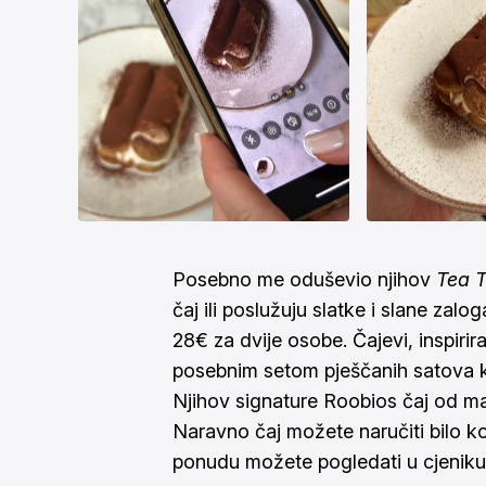
Posebno me oduševio njihov
Tea 
čaj ili poslužuju slatke i slane zal
28€ za dvije osobe. Čajevi, inspirir
posebnim setom pješčanih satova k
Njihov signature Roobios čaj od mar
Naravno čaj možete naručiti bilo k
ponudu možete pogledati u
cjeniku