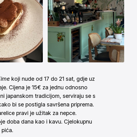
Time
koji nude od 17 do 21 sat, gdje uz
ogaje. Cijena je 15€ za jednu odnosno
ani japanskom tradicijom, serviraju se s
ako bi se postigla savršena priprema.
elice pravi je užitak za nepce.
oje doba dana kao i kavu. Cjelokupnu
 pića
.