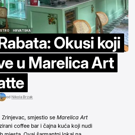
interaktivna kar
više
tra. 13, 2026
STRO
HRVATSKA
abata: Okusi koji
STRO
HRVATSKA
ve u Marelica Art
atte
od
Nikola Brzak
 Zrinjevac, smjestio se
Marelica Art
izirani coffee bar i čajna kuća koji nudi
ch mjesta. Ovaj šarmantni lokal na