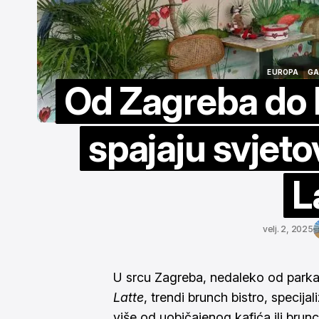
EUROPA
GA
Od Zagreba do R
EUROPA
GA
spajaju svjeto
L
velj. 2, 2025
U srcu Zagreba, nedaleko od parka
Latte
, trendi brunch bistro, specijal
više od uobičajenog kafića ili brun