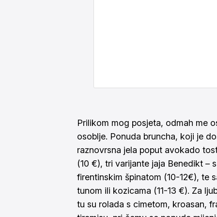
Prilikom mog posjeta, odmah me osv
osoblje. Ponuda bruncha, koji je do
raznovrsna jela poput avokado tosta
(10 €), tri varijante jaja Benedikt –
firentinskim špinatom (10-12€), te 
tunom ili kozicama (11-13 €). Za lju
tu su rolada s cimetom, kroasan, fr