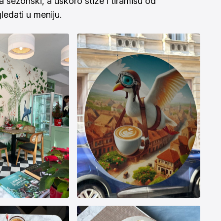
a sezonski, a uskoro stiže i tiramisu od
gledati u
meniju
.