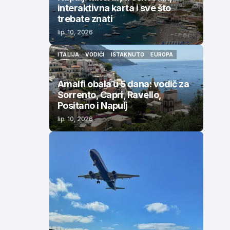
interaktivna karta i sve što
trebate znati
lip. 10, 2026
ITALIJA
VODIČI
ISTAKNUTO
EUROPA
ITALIJA
VODIČI
ISTAKNUTO
EUROPA
Amalfi obala u 5 dana: vodič za
Sorrento, Capri, Ravello,
Positano i Napulj
lip. 10, 2026