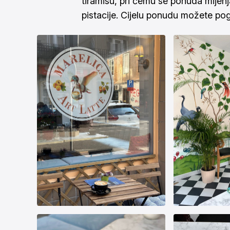
tiramisu, pri čemu se ponuda mijenj
pistacije. Cijelu ponudu možete po