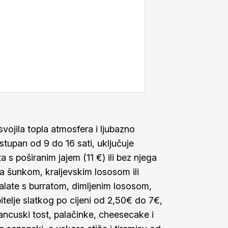
ojila topla atmosfera i ljubazno
stupan od 9 do 16 sati, uključuje
 s poširanim jajem (11 €) ili bez njega
 sa šunkom, kraljevskim lososom ili
salate s burratom, dimljenim lososom,
bitelje slatkog po cijeni od 2,50€ do 7€,
ancuski tost, palačinke, cheesecake i