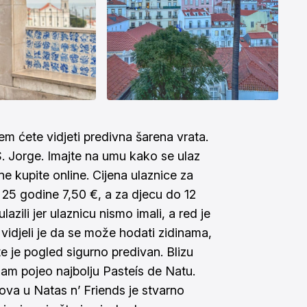
m ćete vidjeti predivna šarena vrata.
S. Jorge. Imajte na umu kako se ulaz
 ne kupite
online
. Cijena ulaznice za
 25 godine 7,50 €, a za djecu do 12
azili jer ulaznicu nismo imali, a red je
idjeli je da se može hodati zidinama,
e je pogled sigurno predivan. Blizu
 sam pojeo najbolju Pasteís de Natu.
ova u Natas n’ Friends je stvarno