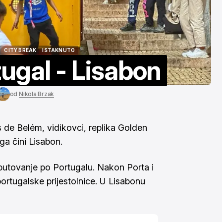
interaktivna karta i
trošak puto
više
više
tra. 13, 2026
ruj. 7, 2025
CITY BREAK
ISTAKNUTO
tugal - Lisabon
CITY BREAK
ISTAKNUTO
od
Nikola Brzak
ís de Belém, vidikovci, replika Golden
a čini Lisabon.
putovanje po Portugalu. Nakon
Porta
i
ortugalske prijestolnice. U Lisabonu