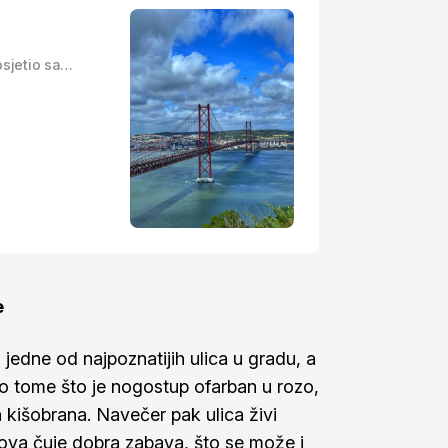
sjetio sam
 Novu. Vodič
koje će vam
anje u
titi, gdje
e
jedne od najpoznatijih ulica u gradu, a
 po tome što je nogostup ofarban u rozo,
h kišobrana. Navečer pak ulica živi
rova čuje dobra zabava, što se može i