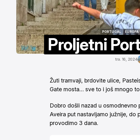
PORTUGAL
EUROPA
Proljetni Por
PORTUGAL
EUROPA
tra. 16, 2024
Žuti tramvaji, brdovite ulice, Paste
Gate mosta… sve to i još mnogo tog
Dobro došli nazad u osmodnevno 
Aveira
put nastavljamo južnije, do p
provodimo 3 dana.