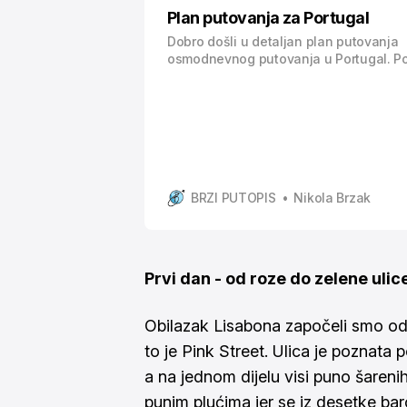
Plan putovanja za Portugal
Dobro došli u detaljan plan putovanja
osmodnevnog putovanja u Portugal. Po
Porto, Lisabon, Sintru, Aveiro te Costa
se sastoji od najvažnijih informacija, 
biti potrebne ako se odlučite za putov
Portugal. Od načina putovanja, što posje
odsjesti i jesti, pa sve do troškova
BRZI PUTOPIS
Nikola Brzak
Prvi dan - od roze do zelene ulic
Obilazak Lisabona započeli smo od 
to je Pink Street. Ulica je poznata
a na jednom dijelu visi puno šareni
punim plućima jer se iz desetke ba