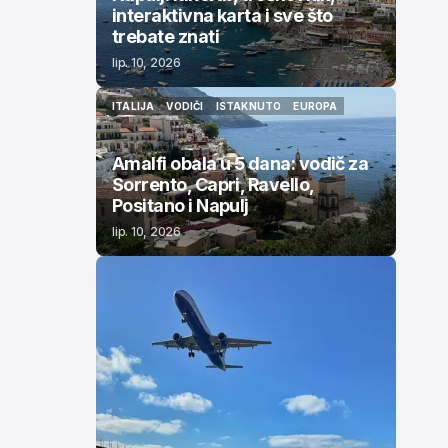
interaktivna karta i sve što
trebate znati
lip. 10, 2026
ITALIJA
VODIČI
ISTAKNUTO
EUROPA
ITALIJA
VODIČI
ISTAKNUTO
EUROPA
Amalfi obala u 5 dana: vodič za
Sorrento, Capri, Ravello,
Positano i Napulj
lip. 10, 2026