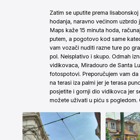
Zatim se uputite prema lisabonskoj 
hodanja, naravno većinom uzbrdo j
Maps kaže 15 minuta hoda, računajte
putem, a pogotovo kod same katedra
vam vozači nuditi razne ture po gradu
pol. Neisplativo i skupo. Odmah izna
vidikovaca, Miradouro de Santa Luz
fotospotovi. Preporučujem vam da s
na terasi iza palmi jer je terasa p
posjetite i gornji dio vidikovca jer
možete uživati u piću s pogledom. 