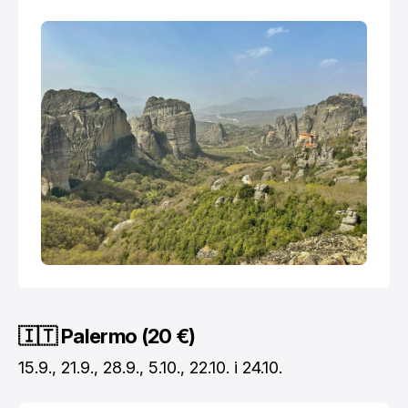
su sinonim za savršen grčki odmor. No, što
🇮🇹 Palermo (20 €)
15.9., 21.9., 28.9., 5.10., 22.10. i 24.10.