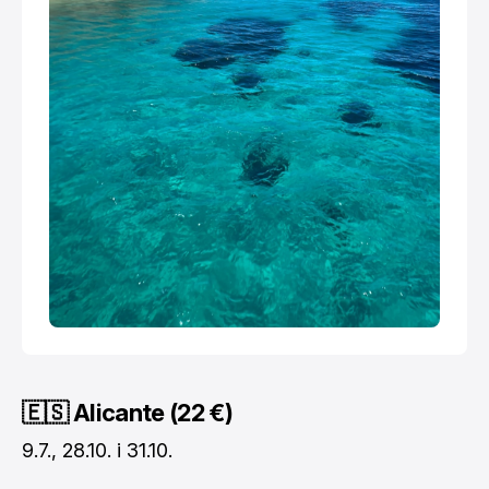
🇪🇸 Alicante (22 €)
9.7., 28.10. i 31.10.