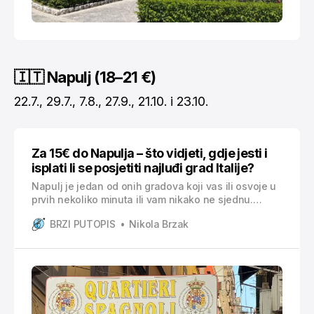
🇮🇹 Napulj (18–21 €)
22.7., 29.7., 7.8., 27.9., 21.10. i 23.10.
Za 15€ do Napulja – što vidjeti, gdje jesti i
isplati li se posjetiti najluđi grad Italije?
Napulj je jedan od onih gradova koji vas ili osvoje u
prvih nekoliko minuta ili vam nikako ne sjednu.
Kaotičan je, bučan, prljav, pun skutera, sirena, ljudi i
BRZI PUTOPIS
Nikola Brzak
kontrasta, ali upravo u tome leži njegova posebnost.
Nakon što smo baka i ja pet dana od jutra do mraka
istraživali Amalfi