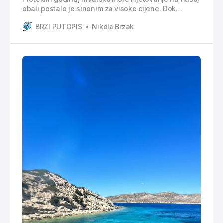
obali postalo je sinonim za visoke cijene. Dok
domaći i strani turisti uživaju u našoj predivnoj obali,
BRZI PUTOPIS
Nikola Brzak
mnogi se pitaju je li moguće pronaći povoljniju
alternativu za ljetovanje. Često se u razgovorima
spominju druge mediteranske destinacije poput
Španjolske, Italije, Turske ili Grčke,