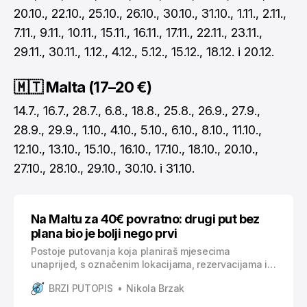
20.10., 22.10., 25.10., 26.10., 30.10., 31.10., 1.11., 2.11.,
7.11., 9.11., 10.11., 15.11., 16.11., 17.11., 22.11., 23.11.,
29.11., 30.11., 1.12., 4.12., 5.12., 15.12., 18.12. i 20.12.
🇲🇹 Malta (17–20 €)
14.7., 16.7., 28.7., 6.8., 18.8., 25.8., 26.9., 27.9.,
28.9., 29.9., 1.10., 4.10., 5.10., 6.10., 8.10., 11.10.,
12.10., 13.10., 15.10., 16.10., 17.10., 18.10., 20.10.,
27.10., 28.10., 29.10., 30.10. i 31.10.
Na Maltu za 40€ povratno: drugi put bez
plana bio je bolji nego prvi
Postoje putovanja koja planiraš mjesecima
unaprijed, s označenim lokacijama, rezervacijama i
jasnim rasporedom po danima. I onda postoje ona
BRZI PUTOPIS
Nikola Brzak
druga koja krenu gotovo slučajno, bez prevelikih
očekivanja, ali na kraju ostanu urezana puno dublje.