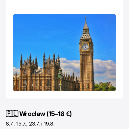
popodnevni čaj kraj Temze, gledati panoramu s
futurističkih vidikovaca, izgubiti se u nekom od
kraljevskih parkova ili obići svjetski poznate
🇵🇱 Wroclaw (15–18 €)
8.7., 15.7., 23.7. i 19.8.