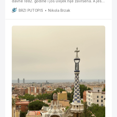
davne 1882. godine i još uvijek nije završena. A jeste
li znali da većina zgrada u Barceloni nema ugao, tj.
BRZI PUTOPIS
Nikola Brzak
da su oni isječeni. Ta pojava nije slučajna već je dio
urbanističkog plana kojeg je osmislio Ildefons Cerda
u 19. stoljeću. Upravo