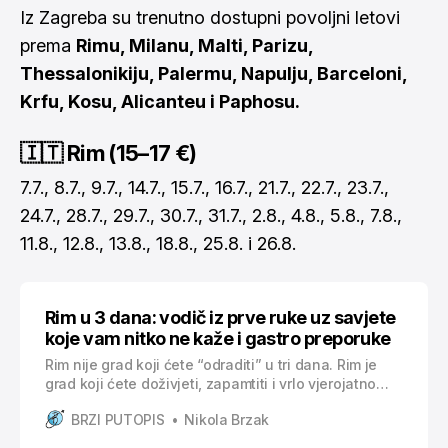
Iz Zagreba su trenutno dostupni povoljni letovi
prema
Rimu, Milanu, Malti, Parizu,
Thessalonikiju, Palermu, Napulju, Barceloni,
Krfu, Kosu, Alicanteu i Paphosu.
🇮🇹 Rim (15–17 €)
7.7., 8.7., 9.7., 14.7., 15.7., 16.7., 21.7., 22.7., 23.7.,
24.7., 28.7., 29.7., 30.7., 31.7., 2.8., 4.8., 5.8., 7.8.,
11.8., 12.8., 13.8., 18.8., 25.8. i 26.8.
Rim u 3 dana: vodič iz prve ruke uz savjete
koje vam nitko ne kaže i gastro preporuke
Rim nije grad koji ćete “odraditi” u tri dana. Rim je
grad koji ćete doživjeti, zapamtiti i vrlo vjerojatno
poželjeti ponovno posjetiti. Ova tri dana bila su
BRZI PUTOPIS
Nikola Brzak
intenzivna, puna hodanja, gužvi, dobrih odluka,
ponekih kompromisa i onih malih trenutaka koji