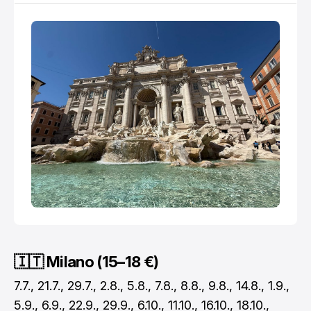
ostaju najduže u sjećanju. Od jutarnjih šetnji bez
gužve, preko
🇮🇹 Milano (15–18 €)
7.7., 21.7., 29.7., 2.8., 5.8., 7.8., 8.8., 9.8., 14.8., 1.9.,
5.9., 6.9., 22.9., 29.9., 6.10., 11.10., 16.10., 18.10.,