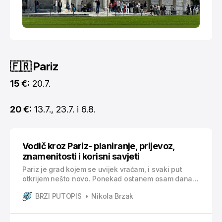
🇫🇷 Pariz
15 €:
20.7.
20 €:
13.7., 23.7. i 6.8.
Vodič kroz Pariz- planiranje, prijevoz,
znamenitosti i korisni savjeti
Pariz je grad kojem se uvijek vraćam, i svaki put
otkrijem nešto novo. Ponekad ostanem osam dana,
ponekad samo tri, ali ono što sam naučio nakon pet
BRZI PUTOPIS
Nikola Brzak
posjeta jest da je za Pariz potrebno barem pet punih
dana da biste doživjeli najvažnije znamenitosti. Ako
želite i Disneyland, onda ubacite još