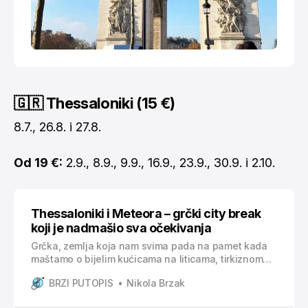
🇬🇷 Thessaloniki (15 €)
8.7., 26.8. i 27.8.
Od 19 €:
2.9., 8.9., 9.9., 16.9., 23.9., 30.9. i 2.10.
Thessaloniki i Meteora – grčki city break
koji je nadmašio sva očekivanja
Grčka, zemlja koja nam svima pada na pamet kada
maštamo o bijelim kućicama na liticama, tirkiznom
moru i ljetu koje traje “vječno”. Otoci poput Krfa,
BRZI PUTOPIS
Nikola Brzak
Santorinija, Krete ili Kosa (gdje sam prošle godine
ljetovao za svega 250€ – link na članak ovdje) često