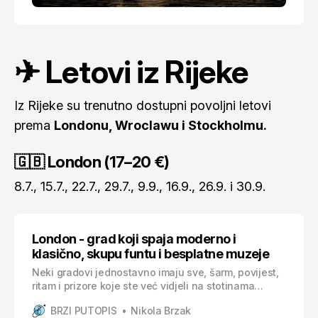
✈ Letovi iz Rijeke
Iz Rijeke su trenutno dostupni povoljni letovi
prema
Londonu, Wroclawu i Stockholmu.
🇬🇧 London (17–20 €)
8.7., 15.7., 22.7., 29.7., 9.9., 16.9., 26.9. i 30.9.
London - grad koji spaja moderno i
klasično, skupu funtu i besplatne muzeje
Neki gradovi jednostavno imaju sve, šarm, povijest,
ritam i prizore koje ste već vidjeli na stotinama
fotografija, filmova i glazbenih spotova. London je
BRZI PUTOPIS
Nikola Brzak
upravo takav. U jednom danu možete ispijati