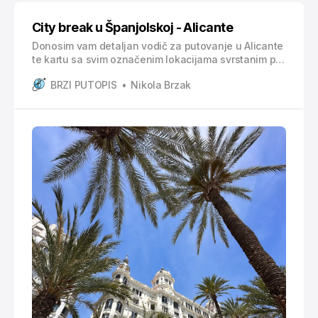
City break u Španjolskoj - Alicante
Donosim vam detaljan vodič za putovanje u Alicante
te kartu sa svim označenim lokacijama svrstanim po
kategorijama (smještaj, znamenitosti, restorani,
BRZI PUTOPIS
Nikola Brzak
plaže…). Jeste li znali da je Alicante jedan od
najživopisnijih gradova na jugoistoku Španjolske,
gdje sunce sja više od 300 dana u godini? Smješten
na obali Sredozemnog mora, ovaj grad