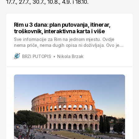
17.7., 27.7., 30.7., 10.8., 4.9. i 18.10.
Rim u 3 dana: plan putovanja, itinerar,
troškovnik, interaktivna karta i više
Sve informacije za Rim na jednom mjestu. Ovdje
nema priče, nema dugih opisa ni doživljaja. Ovo je
konkretan i pregledan plan putovanja u kojem imaš
BRZI PUTOPIS
Nikola Brzak
sve što ti treba za organizaciju puta u Rim, složeno
jasno i praktično. Unutar ovog plana pronaći ćeš: *
informacije o letovima i dolasku u Rim