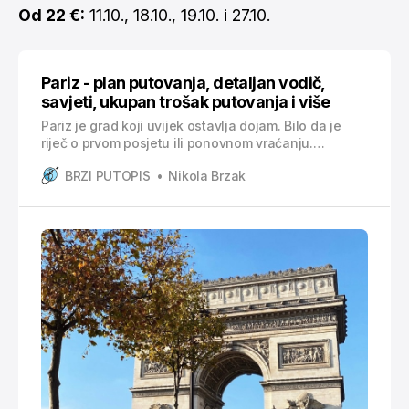
Od 22 €:
11.10., 18.10., 19.10. i 27.10.
Pariz - plan putovanja, detaljan vodič,
savjeti, ukupan trošak putovanja i više
Pariz je grad koji uvijek ostavlja dojam. Bilo da je
riječ o prvom posjetu ili ponovnom vraćanju.
Njegove znamenitosti, umjetnost, povijest i
BRZI PUTOPIS
Nikola Brzak
jedinstvena svakodnevica čine ga destinacijom koja
se ne zaboravlja. Ipak, zbog veličine grada, brojnih
atrakcija i gužvi, dobro osmišljen plan putovanja
ključan je kako bi se Pariz doživio