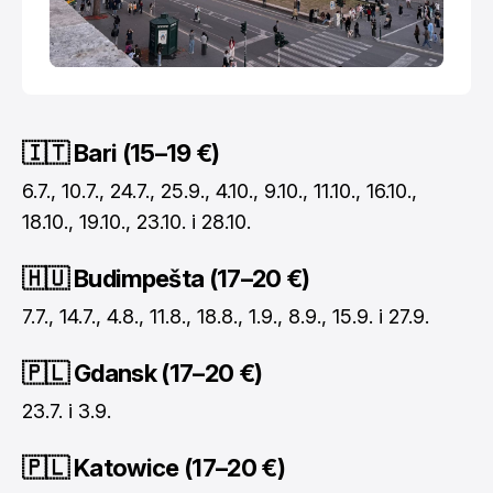
🇮🇹 Bari (15–19 €)
6.7., 10.7., 24.7., 25.9., 4.10., 9.10., 11.10., 16.10.,
18.10., 19.10., 23.10. i 28.10.
🇭🇺 Budimpešta (17–20 €)
7.7., 14.7., 4.8., 11.8., 18.8., 1.9., 8.9., 15.9. i 27.9.
🇵🇱 Gdansk (17–20 €)
23.7. i 3.9.
🇵🇱 Katowice (17–20 €)