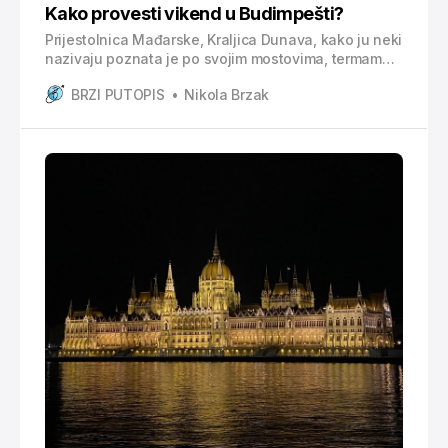
Kako provesti vikend u Budimpešti?
Prijestolnica Mađarske, Kraljica Dunava, kako ju neki
nazivaju poznata je po svojim mostovima, termama,
gastronomiji te dobroj zabavi. Bogata je poviješću
BRZI PUTOPIS
Nikola Brzak
što se i vidi na raznim građevinama i
znamenitostima, poput Parlamenta, Budimskog
dvorca ili pak Trga Heroja. Tu je i, kako se Mađari
vole pohvaliti, najstariji metro izgrađen na