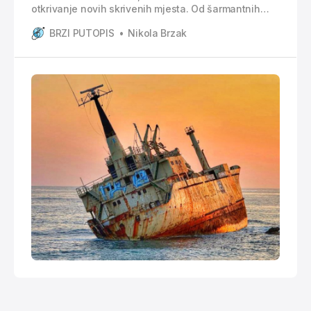
otkrivanje novih skrivenih mjesta. Od šarmantnih
sela do plaža gdje legenda o Afroditi živi u svakom
BRZI PUTOPIS
Nikola Brzak
valu. Ovaj plan putovanja vam pruža sve potrebne
praktične informacije za posjet Cipru. Plan
putovanja pokriva: * Detalje o letu, smještaju i
rentanju automobila * Detaljan itinerar za 5