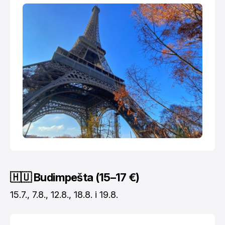
🇭🇺 Budimpešta (15–17 €)
15.7., 7.8., 12.8., 18.8. i 19.8.