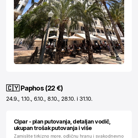
🇨🇾 Paphos (22 €)
24.9., 1.10., 6.10., 8.10., 28.10. i 31.10.
Cipar - plan putovanja, detaljan vodič,
ukupan trošak putovanja i više
Zamislite tirkizno more, odličnu hranu i svakodnevno