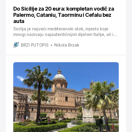
Do Sicilije za 20 eura: kompletan vodič za
Palermo, Cataniu, Taorminu i Cefalu bez
auta
Sicilija je najveći mediteranski otok, mjesto koje
mnogi nazivaju najautentičnijim dijelom Italije, ali i
destinacija koja vas vrlo lako može iscrpiti. U ovom
BRZI PUTOPIS
Nikola Brzak
vodiču donosim vam: * Kako organizirati putovanje
na Siciliju? * Što vidjeti u Palermu, Cataniji, Taormini,
Sirakuzi i Cefalu? * Kako funkcionira javni prijevoz?
* Isplati li se rentati auto? * Preporuke