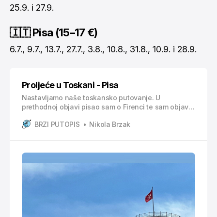
25.9. i 27.9.
🇮🇹 Pisa (15–17 €)
6.7., 9.7., 13.7., 27.7., 3.8., 10.8., 31.8., 10.9. i 28.9.
Proljeće u Toskani - Pisa
Nastavljamo naše toskansko putovanje. U
prethodnoj objavi pisao sam o Firenci te sam objavu
završio najavom ranog buđenja zbog odlaska na
BRZI PUTOPIS
Nikola Brzak
vlak koji će nas odvesti do kosog tornja. Gdje
drugdje se on nalazi nego u Pisi, barem onaj
najpoznatiji jer ima jedan i u Hrvatskoj. Je li toranj
stvarno