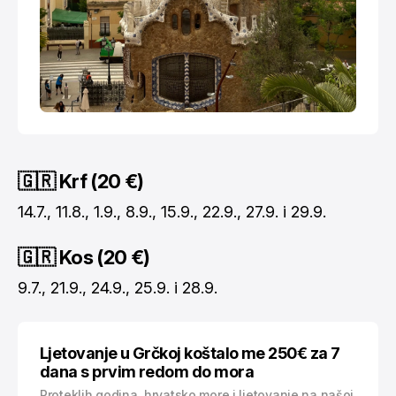
🇬🇷 Krf (20 €)
14.7., 11.8., 1.9., 8.9., 15.9., 22.9., 27.9. i 29.9.
🇬🇷 Kos (20 €)
9.7., 21.9., 24.9., 25.9. i 28.9.
Ljetovanje u Grčkoj koštalo me 250€ za 7
dana s prvim redom do mora
Proteklih godina, hrvatsko more i ljetovanje na našoj