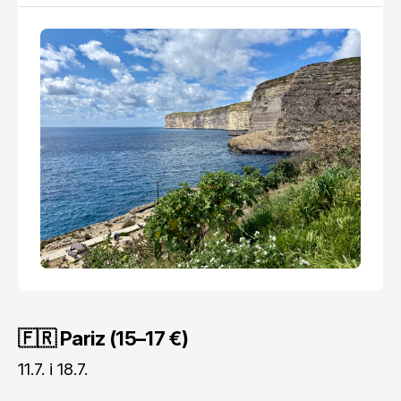
Ovo drugo putovanje na Maltu bilo je upravo takvo.
Sve je krenulo s jednom jednostavnom željom.
🇫🇷 Pariz (15–17 €)
11.7. i 18.7.