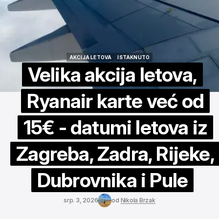
AKCIJA LETOVA
ISTAKNUTO
AKCIJA LETOVA
ISTAKNUTO
Velika akcija letova,
Ryanair karte već od
15€ - datumi letova iz
Zagreba, Zadra, Rijeke,
Dubrovnika i Pule
srp. 3, 2026
od
Nikola Brzak